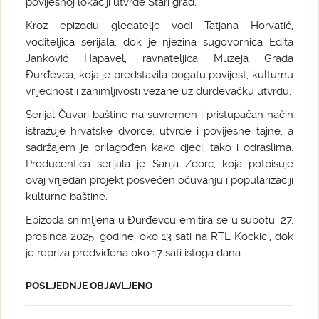
povijesnoj lokaciji utvrde Stari grad.
Kroz epizodu gledatelje vodi Tatjana Horvatić,
voditeljica serijala, dok je njezina sugovornica Edita
Janković Hapavel, ravnateljica Muzeja Grada
Đurđevca, koja je predstavila bogatu povijest, kulturnu
vrijednost i zanimljivosti vezane uz đurđevačku utvrdu.
Serijal Čuvari baštine na suvremen i pristupačan način
istražuje hrvatske dvorce, utvrde i povijesne tajne, a
sadržajem je prilagođen kako djeci, tako i odraslima.
Producentica serijala je Sanja Zdorc, koja potpisuje
ovaj vrijedan projekt posvećen očuvanju i popularizaciji
kulturne baštine.
Epizoda snimljena u Đurđevcu emitira se u subotu, 27.
prosinca 2025. godine, oko 13 sati na RTL Kockici, dok
je repriza predviđena oko 17 sati istoga dana.
POSLJEDNJE OBJAVLJENO