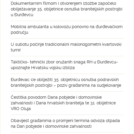
Dokumentarnim filmom i otvorenjem izložbe započelo
obilježavanje 35. obljetnice osnutka braniteljskih postrojbi
u Đurđevcu
Mobilna ambulanta u kolovozu ponovno na đurđevačkom
području
U subotu počinje tradicionalni malonogometni kvartovski
turnir
Taktičko- tehnički zbor oružanih snaga RH u Đurđevcu-
upoznajte Hrvatsku vojsku izbliza
Đurđevac će obilježiti 35. obljetnicu osnutka podravskih
braniteljskih postrojbi – poziv građanima na sudjelovanje
Čestitka povodom Dana pobjede i domovinske
zahvalnosti i Dana hrvatskih branitelja te 31. obljetnice
VRO Oluja
Obavijest građanima o promjeni termina odvoza otpada
na Dan pobjede i domovinske zahvalnosti