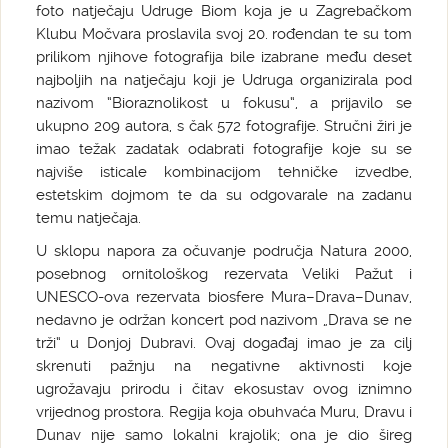
foto natječaju Udruge Biom koja je u Zagrebačkom
Klubu Močvara proslavila svoj 20. rođendan te su tom
prilikom njihove fotografija bile izabrane među deset
najboljih na natječaju koji je Udruga organizirala pod
nazivom “Bioraznolikost u fokusu“, a prijavilo se
ukupno 209 autora, s čak 572 fotografije. Stručni žiri je
imao težak zadatak odabrati fotografije koje su se
najviše isticale kombinacijom tehničke izvedbe,
estetskim dojmom te da su odgovarale na zadanu
temu natječaja.
U sklopu napora za očuvanje područja Natura 2000,
posebnog ornitološkog rezervata Veliki Pažut i
UNESCO-ova rezervata biosfere Mura–Drava–Dunav,
nedavno je održan koncert pod nazivom „Drava se ne
trži“ u Donjoj Dubravi. Ovaj događaj imao je za cilj
skrenuti pažnju na negativne aktivnosti koje
ugrožavaju prirodu i čitav ekosustav ovog iznimno
vrijednog prostora. Regija koja obuhvaća Muru, Dravu i
Dunav nije samo lokalni krajolik; ona je dio šireg