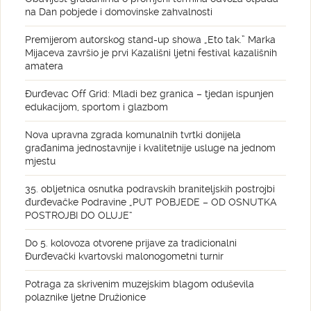
na Dan pobjede i domovinske zahvalnosti
Premijerom autorskog stand-up showa „Eto tak.” Marka
Mijaceva završio je prvi Kazališni ljetni festival kazališnih
amatera
Đurđevac Off Grid: Mladi bez granica – tjedan ispunjen
edukacijom, sportom i glazbom
Nova upravna zgrada komunalnih tvrtki donijela
građanima jednostavnije i kvalitetnije usluge na jednom
mjestu
35. obljetnica osnutka podravskih braniteljskih postrojbi
đurđevačke Podravine „PUT POBJEDE – OD OSNUTKA
POSTROJBI DO OLUJE“
Do 5. kolovoza otvorene prijave za tradicionalni
Đurđevački kvartovski malonogometni turnir
Potraga za skrivenim muzejskim blagom oduševila
polaznike ljetne Družionice