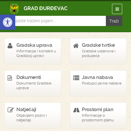
Open toolbar
Gradska uprava
Gradske tvrtke
Informacije i kontakti u
Gradske ustanove i
Gradskoj upravi
poduzeća
Dokumenti
Javna nabava
Dokumenti Gradske
Postupci javne nabave
uprave
Natječaji
Prostorni plan
Objavljeni pozivi i
Informacije o
natječaji
prostornom planu