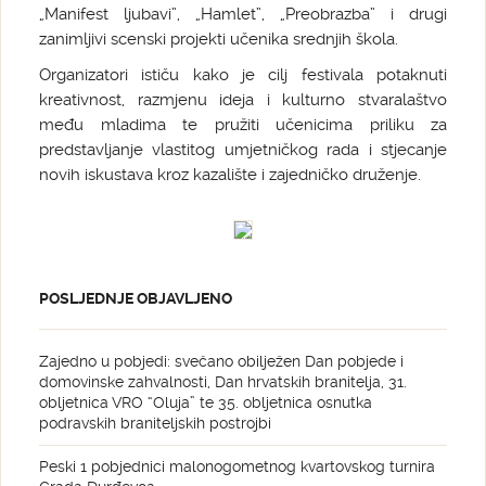
„Manifest ljubavi”, „Hamlet”, „Preobrazba” i drugi
zanimljivi scenski projekti učenika srednjih škola.
Organizatori ističu kako je cilj festivala potaknuti
kreativnost, razmjenu ideja i kulturno stvaralaštvo
među mladima te pružiti učenicima priliku za
predstavljanje vlastitog umjetničkog rada i stjecanje
novih iskustava kroz kazalište i zajedničko druženje.
POSLJEDNJE OBJAVLJENO
Zajedno u pobjedi: svečano obilježen Dan pobjede i
domovinske zahvalnosti, Dan hrvatskih branitelja, 31.
obljetnica VRO “Oluja” te 35. obljetnica osnutka
podravskih braniteljskih postrojbi
Peski 1 pobjednici malonogometnog kvartovskog turnira