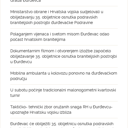
Grada Đurđevca
Ministarstvo obrane i Hrvatska vojska sudjelovali u
obilježavanju 35. obljetnice osnutka podravskih
braniteljskih postrojbi đurđevačke Podravine
Polaganjem vijenaca i svetom misom Đurđevac odao
počast hrvatskim braniteljima
Dokumentarnim filmom i otvorenjem izložbe započelo
obilježavanje 35. obljetnice osnutka braniteljskih postrojbi
u Đurđevcu
Mobilna ambulanta u kolovozu ponovno na đurđevačkom
području
U subotu počinje tradicionalni malonogometni kvartovski
turnir
Taktičko- tehnički zbor oružanih snaga RH u Đurđevcu-
upoznajte Hrvatsku vojsku izbliza
Đurđevac će obilježiti 35. obljetnicu osnutka podravskih