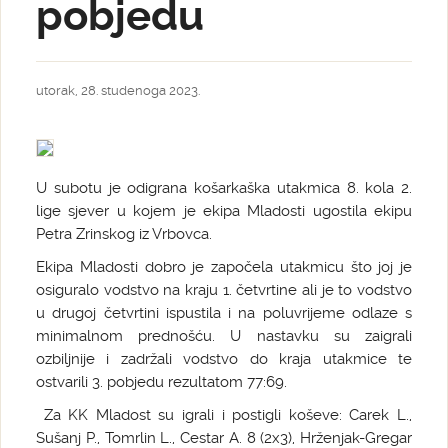
pobjedu
utorak, 28. studenoga 2023.
U subotu je odigrana košarkaška utakmica 8. kola 2.
lige sjever u kojem je ekipa Mladosti ugostila ekipu
Petra Zrinskog iz Vrbovca.
Ekipa Mladosti dobro je započela utakmicu što joj je
osiguralo vodstvo na kraju 1. četvrtine ali je to vodstvo
u drugoj četvrtini ispustila i na poluvrijeme odlaze s
minimalnom prednošću. U nastavku su zaigrali
ozbiljnije i zadržali vodstvo do kraja utakmice te
ostvarili 3. pobjedu rezultatom 77:69.
Za KK Mladost su igrali i postigli koševe: Carek L.,
Sušanj P., Tomrlin L., Cestar A. 8 (2x3), Hrženjak-Gregar