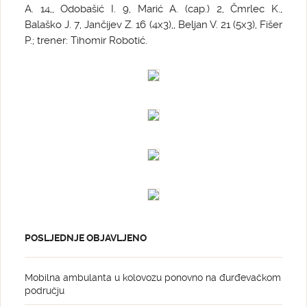
A. 14,, Odobašić I. 9, Marić A. (cap.) 2, Čmrlec K.,
Balaško J. 7, Jančijev Z. 16 (4x3),, Beljan V. 21 (5x3), Fišer
P.; trener: Tihomir Robotić.
POSLJEDNJE OBJAVLJENO
Mobilna ambulanta u kolovozu ponovno na đurđevačkom
području