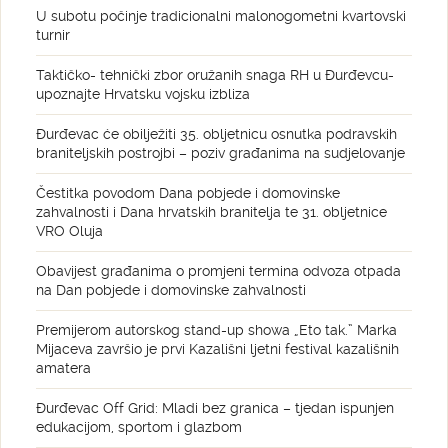
U subotu počinje tradicionalni malonogometni kvartovski
turnir
Taktičko- tehnički zbor oružanih snaga RH u Đurđevcu-
upoznajte Hrvatsku vojsku izbliza
Đurđevac će obilježiti 35. obljetnicu osnutka podravskih
braniteljskih postrojbi – poziv građanima na sudjelovanje
Čestitka povodom Dana pobjede i domovinske
zahvalnosti i Dana hrvatskih branitelja te 31. obljetnice
VRO Oluja
Obavijest građanima o promjeni termina odvoza otpada
na Dan pobjede i domovinske zahvalnosti
Premijerom autorskog stand-up showa „Eto tak.” Marka
Mijaceva završio je prvi Kazališni ljetni festival kazališnih
amatera
Đurđevac Off Grid: Mladi bez granica – tjedan ispunjen
edukacijom, sportom i glazbom