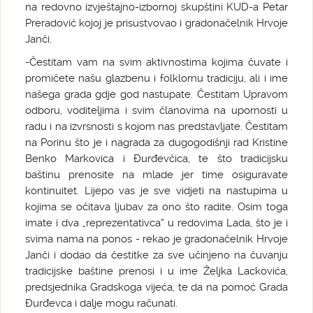
na redovno izvještajno-izbornoj skupštini KUD-a Petar
Preradović kojoj je prisustvovao i gradonačelnik Hrvoje
Janči.
-Čestitam vam na svim aktivnostima kojima čuvate i
promičete našu glazbenu i folklornu tradiciju, ali i ime
našega grada gdje god nastupate. Čestitam Upravom
odboru, voditeljima i svim članovima na upornosti u
radu i na izvrsnosti s kojom nas predstavljate. Čestitam
na Porinu što je i nagrada za dugogodišnji rad Kristine
Benko Markovica i Đurđevčica, te što tradicijsku
baštinu prenosite na mlade jer time osiguravate
kontinuitet. Lijepo vas je sve vidjeti na nastupima u
kojima se očitava ljubav za ono što radite. Osim toga
imate i dva „reprezentativca“ u redovima Lada, što je i
svima nama na ponos - rekao je gradonačelnik Hrvoje
Janči i dodao da čestitke za sve učinjeno na čuvanju
tradicijske baštine prenosi i u ime Željka Lackovića,
predsjednika Gradskoga vijeća, te da na pomoć Grada
Đurđevca i dalje mogu računati.