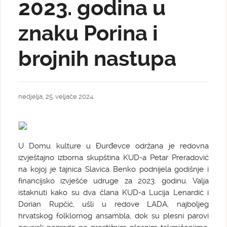
2023. godina u
znaku Porina i
brojnih nastupa
nedjelja, 25. veljače 2024.
U Domu kulture u Đurđevce održana je redovna
izvještajno izborna skupština KUD-a Petar Preradović
na kojoj je tajnica Slavica Benko podnijela godišnje i
financijsko izvješće udruge za 2023. godinu. Valja
istaknuti kako su dva člana KUD-a Lucija Lenardić i
Dorian Rupčić, ušli u redove LADA, najboljeg
hrvatskog folklornog ansambla, dok su plesni parovi