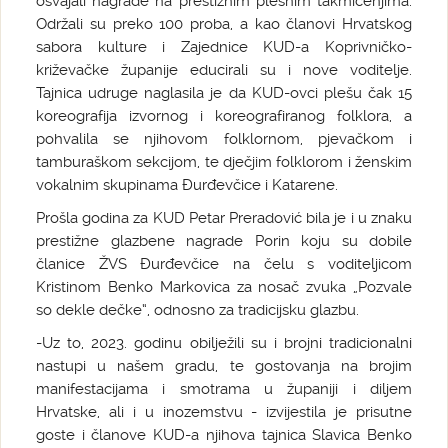
osvajali nagrade na prestižnim plesnim takmičenjima.
Održali su preko 100 proba, a kao članovi Hrvatskog
sabora kulture i Zajednice KUD-a Koprivničko-
križevačke županije educirali su i nove voditelje.
Tajnica udruge naglasila je da KUD-ovci plešu čak 15
koreografija izvornog i koreografiranog folklora, a
pohvalila se njihovom folklornom, pjevačkom i
tamburaškom sekcijom, te dječjim folklorom i ženskim
vokalnim skupinama Đurđevčice i Katarene.
Prošla godina za KUD Petar Preradović bila je i u znaku
prestižne glazbene nagrade Porin koju su dobile
članice ŽVS Đurđevčice na čelu s voditeljicom
Kristinom Benko Markovica za nosač zvuka „Pozvale
so dekle dečke“, odnosno za tradicijsku glazbu.
-Uz to, 2023. godinu obilježili su i brojni tradicionalni
nastupi u našem gradu, te gostovanja na brojim
manifestacijama i smotrama u županiji i diljem
Hrvatske, ali i u inozemstvu - izvijestila je prisutne
goste i članove KUD-a njihova tajnica Slavica Benko