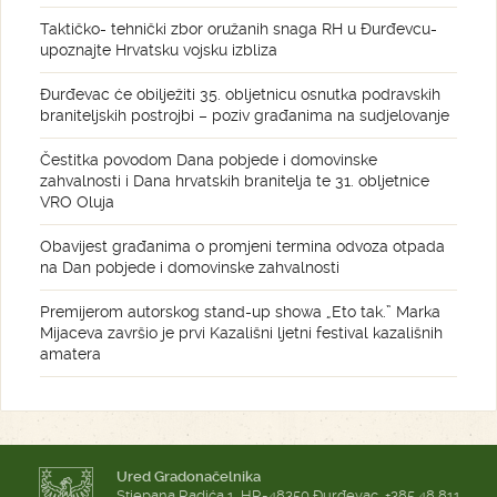
Taktičko- tehnički zbor oružanih snaga RH u Đurđevcu-
upoznajte Hrvatsku vojsku izbliza
Đurđevac će obilježiti 35. obljetnicu osnutka podravskih
braniteljskih postrojbi – poziv građanima na sudjelovanje
Čestitka povodom Dana pobjede i domovinske
zahvalnosti i Dana hrvatskih branitelja te 31. obljetnice
VRO Oluja
Obavijest građanima o promjeni termina odvoza otpada
na Dan pobjede i domovinske zahvalnosti
Premijerom autorskog stand-up showa „Eto tak.” Marka
Mijaceva završio je prvi Kazališni ljetni festival kazališnih
amatera
Ured Gradonačelnika
Stjepana Radića 1, HR-48350 Đurđevac, +385 48 811