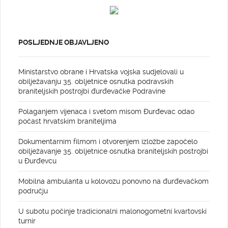
POSLJEDNJE OBJAVLJENO
Ministarstvo obrane i Hrvatska vojska sudjelovali u
obilježavanju 35. obljetnice osnutka podravskih
braniteljskih postrojbi đurđevačke Podravine
Polaganjem vijenaca i svetom misom Đurđevac odao
počast hrvatskim braniteljima
Dokumentarnim filmom i otvorenjem izložbe započelo
obilježavanje 35. obljetnice osnutka braniteljskih postrojbi
u Đurđevcu
Mobilna ambulanta u kolovozu ponovno na đurđevačkom
području
U subotu počinje tradicionalni malonogometni kvartovski
turnir