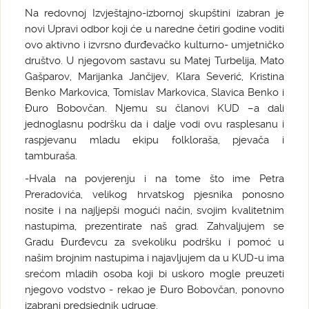
Na redovnoj Izvještajno-izbornoj skupštini izabran je
novi Upravi odbor koji će u naredne četiri godine voditi
ovo aktivno i izvrsno đurđevačko kulturno- umjetničko
društvo. U njegovom sastavu su Matej Turbelija, Mato
Gašparov, Marijanka Jančijev, Klara Severić, Kristina
Benko Markovica, Tomislav Markovica, Slavica Benko i
Đuro Bobovčan. Njemu su članovi KUD –a dali
jednoglasnu podršku da i dalje vodi ovu rasplesanu i
raspjevanu mladu ekipu folkloraša, pjevača i
tamburaša.
-Hvala na povjerenju i na tome što ime Petra
Preradovića, velikog hrvatskog pjesnika ponosno
nosite i na najljepši mogući način, svojim kvalitetnim
nastupima, prezentirate naš grad. Zahvaljujem se
Gradu Đurđevcu za svekoliku podršku i pomoć u
našim brojnim nastupima i najavljujem da u KUD-u ima
srećom mladih osoba koji bi uskoro mogle preuzeti
njegovo vodstvo - rekao je Đuro Bobovčan, ponovno
izabrani predsjednik udruge.