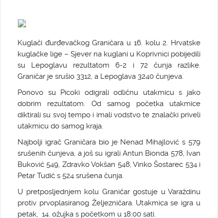
Kuglači đurđevačkog Graničara u 16. kolu 2. Hrvatske
kuglačke lige – Sjever na kuglani u Koprivnici pobijedili
su Lepoglavu rezultatom 6-2 i 72 čunja razlike.
Graničar je srušio 3312, a Lepoglava 3240 čunjeva.
Ponovo su Picoki odigrali odličnu utakmicu s jako
dobrim rezultatom. Od samog početka utakmice
diktirali su svoj tempo i imali vodstvo te znalački priveli
utakmicu do samog kraja.
Najbolji igrač Graničara bio je Nenad Mihajlović s 579
srušenih čunjeva, a još su igrali Antun Bionda 578, Ivan
Buković 549, Zdravko Vokšan 548, Vinko Šostarec 534 i
Petar Tudić s 524 srušena čunja.
U pretposljednjem kolu Graničar gostuje u Varaždinu
protiv prvoplasiranog Željezničara. Utakmica se igra u
petak, 14. ožujka s početkom u 18:00 sati.