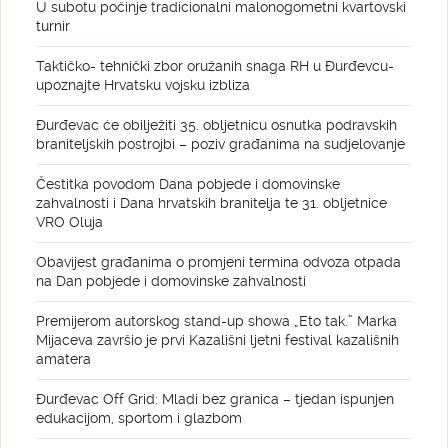
U subotu počinje tradicionalni malonogometni kvartovski
turnir
Taktičko- tehnički zbor oružanih snaga RH u Đurđevcu-
upoznajte Hrvatsku vojsku izbliza
Đurđevac će obilježiti 35. obljetnicu osnutka podravskih
braniteljskih postrojbi – poziv građanima na sudjelovanje
Čestitka povodom Dana pobjede i domovinske
zahvalnosti i Dana hrvatskih branitelja te 31. obljetnice
VRO Oluja
Obavijest građanima o promjeni termina odvoza otpada
na Dan pobjede i domovinske zahvalnosti
Premijerom autorskog stand-up showa „Eto tak.” Marka
Mijaceva završio je prvi Kazališni ljetni festival kazališnih
amatera
Đurđevac Off Grid: Mladi bez granica – tjedan ispunjen
edukacijom, sportom i glazbom