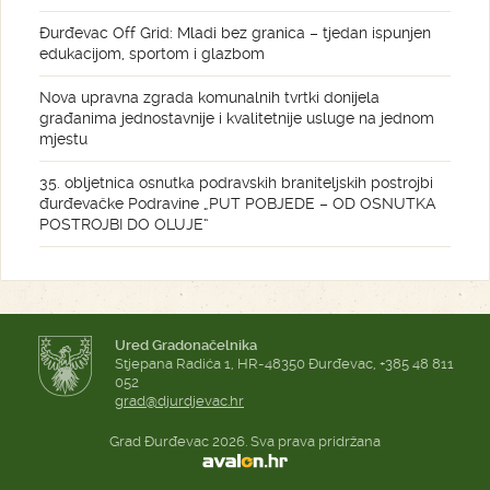
Đurđevac Off Grid: Mladi bez granica – tjedan ispunjen
edukacijom, sportom i glazbom
Nova upravna zgrada komunalnih tvrtki donijela
građanima jednostavnije i kvalitetnije usluge na jednom
mjestu
35. obljetnica osnutka podravskih braniteljskih postrojbi
đurđevačke Podravine „PUT POBJEDE – OD OSNUTKA
POSTROJBI DO OLUJE“
Ured Gradonačelnika
Stjepana Radića 1, HR-48350 Đurđevac, +385 48 811
052
grad@djurdjevac.hr
Grad Đurđevac 2026. Sva prava pridržana