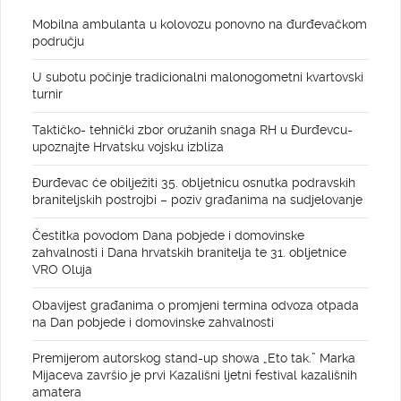
Mobilna ambulanta u kolovozu ponovno na đurđevačkom
području
U subotu počinje tradicionalni malonogometni kvartovski
turnir
Taktičko- tehnički zbor oružanih snaga RH u Đurđevcu-
upoznajte Hrvatsku vojsku izbliza
Đurđevac će obilježiti 35. obljetnicu osnutka podravskih
braniteljskih postrojbi – poziv građanima na sudjelovanje
Čestitka povodom Dana pobjede i domovinske
zahvalnosti i Dana hrvatskih branitelja te 31. obljetnice
VRO Oluja
Obavijest građanima o promjeni termina odvoza otpada
na Dan pobjede i domovinske zahvalnosti
Premijerom autorskog stand-up showa „Eto tak.” Marka
Mijaceva završio je prvi Kazališni ljetni festival kazališnih
amatera