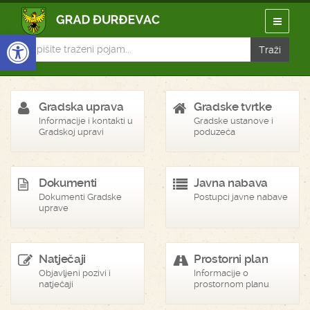
Open toolbar
Gradska uprava
Gradske tvrtke
Informacije i kontakti u
Gradske ustanove i
Gradskoj upravi
poduzeća
Dokumenti
Javna nabava
Dokumenti Gradske
Postupci javne nabave
uprave
Natječaji
Prostorni plan
Objavljeni pozivi i
Informacije o
natječaji
prostornom planu