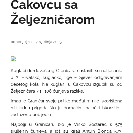
Čakovcu sa
Željezničarom
ponedjeljak, 27. siječnja 2025.
Kuglači đurđevačkog Graničara nastavili su natjecanje
u 2. Hrvatskoj kuglačkoj lige – Sjever odigravanjem
desetog kola. Na kuglani u Čakovcu izgubili su od
Željezničara 7:1 i 108 čunjeva razlike.
Imao je Graničar svoje prilike međutim nije iskorištena
niti jedna prigoda što je domaćin znalački iskoristio i
zasluženo pobijedio.
Najbolji u Graničaru bio je Vinko Šostarec s 575
srušenih čunjeva, a još su igrali Antun Bionda 573,