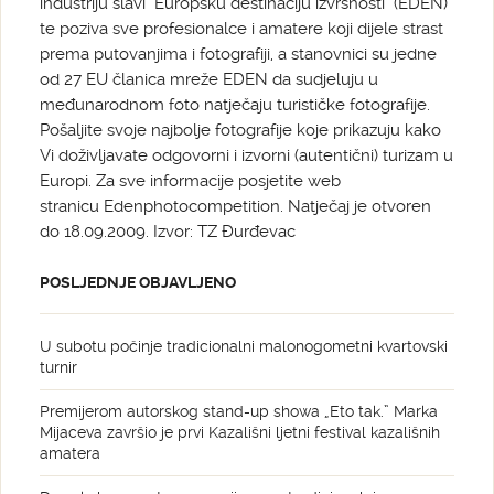
industriju slavi "Europsku destinaciju izvrsnosti" (EDEN)
te poziva sve profesionalce i amatere koji dijele strast
prema putovanjima i fotografiji, a stanovnici su jedne
od 27 EU članica mreže EDEN da sudjeluju u
međunarodnom foto natječaju turističke fotografije.
Pošaljite svoje najbolje fotografije koje prikazuju kako
Vi doživljavate odgovorni i izvorni (autentični) turizam u
Europi. Za sve informacije posjetite web
stranicu Edenphotocompetition. Natječaj je otvoren
do 18.09.2009. Izvor: TZ Đurđevac
POSLJEDNJE OBJAVLJENO
U subotu počinje tradicionalni malonogometni kvartovski
turnir
Premijerom autorskog stand-up showa „Eto tak.” Marka
Mijaceva završio je prvi Kazališni ljetni festival kazališnih
amatera