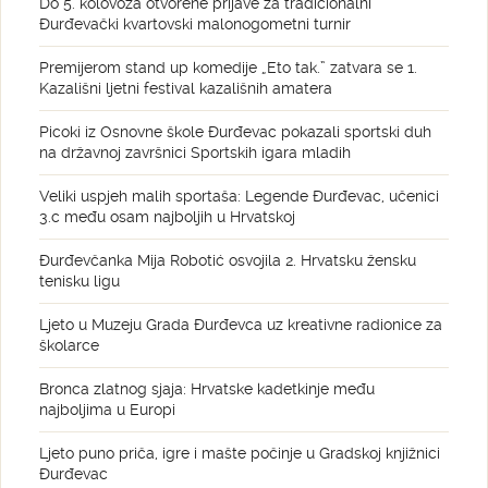
Do 5. kolovoza otvorene prijave za tradicionalni
Đurđevački kvartovski malonogometni turnir
Premijerom stand up komedije „Eto tak.” zatvara se 1.
Kazališni ljetni festival kazališnih amatera
Picoki iz Osnovne škole Đurđevac pokazali sportski duh
na državnoj završnici Sportskih igara mladih
Veliki uspjeh malih sportaša: Legende Đurđevac, učenici
3.c među osam najboljih u Hrvatskoj
Đurđevčanka Mija Robotić osvojila 2. Hrvatsku žensku
tenisku ligu
Ljeto u Muzeju Grada Đurđevca uz kreativne radionice za
školarce
Bronca zlatnog sjaja: Hrvatske kadetkinje među
najboljima u Europi
Ljeto puno priča, igre i mašte počinje u Gradskoj knjižnici
Đurđevac