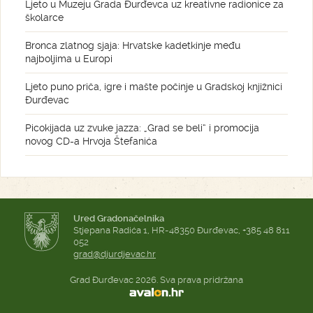
Ljeto u Muzeju Grada Đurđevca uz kreativne radionice za
školarce
Bronca zlatnog sjaja: Hrvatske kadetkinje među
najboljima u Europi
Ljeto puno priča, igre i mašte počinje u Gradskoj knjižnici
Đurđevac
Picokijada uz zvuke jazza: „Grad se beli“ i promocija
novog CD-a Hrvoja Štefanića
Ured Gradonačelnika
Stjepana Radića 1, HR-48350 Đurđevac, +385 48 811
052
grad@djurdjevac.hr
Grad Đurđevac 2026. Sva prava pridržana