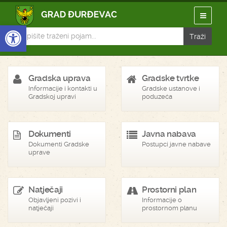
Open toolbar
Gradska uprava
Gradske tvrtke
Informacije i kontakti u
Gradske ustanove i
Gradskoj upravi
poduzeća
Dokumenti
Javna nabava
Dokumenti Gradske
Postupci javne nabave
uprave
Natječaji
Prostorni plan
Objavljeni pozivi i
Informacije o
natječaji
prostornom planu