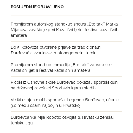
POSLJEDNJE OBJAVLJENO
Premijerom autorskog stand-up showa „Eto tak.” Marka
Mijaceva završio je prvi Kazališni ljetni festival kazališnih
amatera
Do 5. kolovoza otvorene prijave za tradicionalni
Đurđevački kvartovski malonogometni turnir
Premijerom stand up komedije „Eto tak.” zatvara se 1.
Kazališni ljetni festival kazališnih amatera
Picoki iz Osnovne škole Đurđevac pokazali sportski duh
na državnoj završnici Sportskih igara mladih
Veliki uspjeh malih sportaša: Legende Đurđevac, učenici
3.c među osam najboljih u Hrvatskoj
Đurđevčanka Mija Robotić osvojila 2. Hrvatsku žensku
tenisku ligu