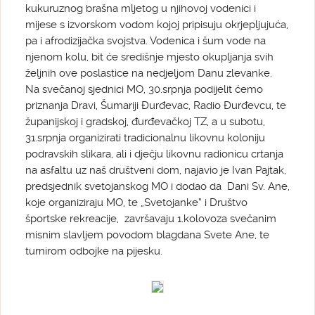
kukuruznog brašna mljetog u njihovoj vodenici i
mijese s izvorskom vodom kojoj pripisuju okrjepljujuća,
pa i afrodizijačka svojstva. Vodenica i šum vode na
njenom kolu, bit će središnje mjesto okupljanja svih
željnih ove poslastice na nedjeljom Danu zlevanke.
Na svečanoj sjednici MO, 30.srpnja podijelit ćemo
priznanja Dravi, Šumariji Đurđevac, Radio Đurđevcu, te
županijskoj i gradskoj, đurđevačkoj TZ, a u subotu,
31.srpnja organizirati tradicionalnu likovnu koloniju
podravskih slikara, ali i dječju likovnu radionicu crtanja
na asfaltu uz naš društveni dom, najavio je Ivan Pajtak,
predsjednik svetojanskog MO i dodao da Dani Sv. Ane,
koje organiziraju MO, te „Svetojanke“ i Društvo
športske rekreacije, završavaju 1.kolovoza svečanim
misnim slavljem povodom blagdana Svete Ane, te
turnirom odbojke na pijesku.