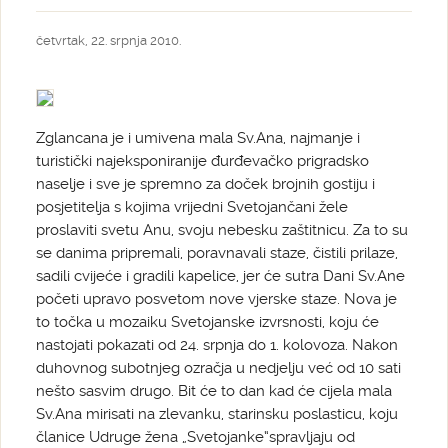
četvrtak, 22. srpnja 2010.
Zglancana je i umivena mala Sv.Ana, najmanje i
turistički najeksponiranije đurđevačko prigradsko
naselje i sve je spremno za doček brojnih gostiju i
posjetitelja s kojima vrijedni Svetojančani žele
proslaviti svetu Anu, svoju nebesku zaštitnicu. Za to su
se danima pripremali, poravnavali staze, čistili prilaze,
sadili cvijeće i gradili kapelice, jer će sutra Dani Sv.Ane
početi upravo posvetom nove vjerske staze. Nova je
to točka u mozaiku Svetojanske izvrsnosti, koju će
nastojati pokazati od 24. srpnja do 1. kolovoza. Nakon
duhovnog subotnjeg ozračja u nedjelju već od 10 sati
nešto sasvim drugo. Bit će to dan kad će cijela mala
Sv.Ana mirisati na zlevanku, starinsku poslasticu, koju
članice Udruge žena „Svetojanke“spravljaju od