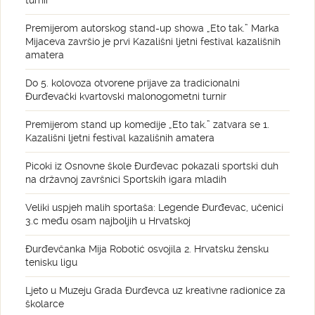
turnir
Premijerom autorskog stand-up showa „Eto tak.” Marka
Mijaceva završio je prvi Kazališni ljetni festival kazališnih
amatera
Do 5. kolovoza otvorene prijave za tradicionalni
Đurđevački kvartovski malonogometni turnir
Premijerom stand up komedije „Eto tak.” zatvara se 1.
Kazališni ljetni festival kazališnih amatera
Picoki iz Osnovne škole Đurđevac pokazali sportski duh
na državnoj završnici Sportskih igara mladih
Veliki uspjeh malih sportaša: Legende Đurđevac, učenici
3.c među osam najboljih u Hrvatskoj
Đurđevčanka Mija Robotić osvojila 2. Hrvatsku žensku
tenisku ligu
Ljeto u Muzeju Grada Đurđevca uz kreativne radionice za
školarce