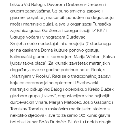
biškup Vid Balog s Davorom Dretarom-Dreleom i
drugim zabavljačima. Uz puno smijeha, zabave i
pjesme, posjetiteljima će biti ponuđen na degustaciju
mošt i martinjski gulaš, a sve u organizaciji Turistička
zajednica grada Đurđevca i suorganizaciji TZ KKŽ i
Udruge voćara i vinogradara Đurđevac
Smijeha neće nedostajati ni u nedjelju, 7. studenoga,
jer na daskama Doma kulture ponovo gostuju
kalinovački glumci s komedijom Marije Winter, „Kakva
ljubav takva plaća“. Za krunski završetak martinjskih
događanja ove se godine pobrinuo hotel Picok, s
„Martinjem v Picoku“. Radi se o tradicionalnoj zabavi
koju će ceremonijalno oplemeniti Svehrvacki
martinjski biškup Vid Balog i oberbiškup Krešo Blažek,
glazbom grupa „Izazov“, degustacijom vina najboljih
đurđevačkih vinara, Marijan Matočec, Josip Gašparić i
Tomislav Tomrlin, a raskošnim martinjskim stolom s
nekoliko sljedova (i sve to za samo 150 kuna) glavni
hotelski kuhar Božo Đurinčić. Bit će tu i nekih drugih