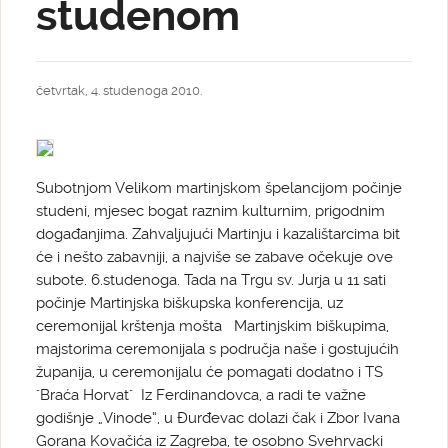
studenom
četvrtak, 4. studenoga 2010.
Subotnjom Velikom martinjskom špelancijom počinje
studeni, mjesec bogat raznim kulturnim, prigodnim
događanjima. Zahvaljujući Martinju i kazalištarcima bit
će i nešto zabavniji, a najviše se zabave očekuje ove
subote. 6.studenoga. Tada na Trgu sv. Jurja u 11 sati
počinje Martinjska biškupska konferencija, uz
ceremonijal krštenja mošta Martinjskim biškupima,
majstorima ceremonijala s područja naše i gostujućih
županija, u ceremonijalu će pomagati dodatno i TS
"Braća Horvat" Iz Ferdinandovca, a radi te važne
godišnje „Vinode“, u Đurđevac dolazi čak i Zbor Ivana
Gorana Kovačića iz Zagreba, te osobno Svehrvacki