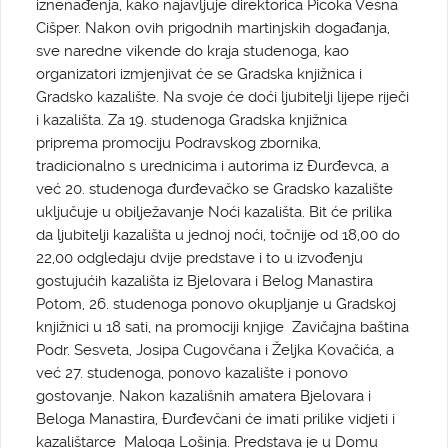
iznenađenja, kako najavljuje direktorica Picoka Vesna
Cišper. Nakon ovih prigodnih martinjskih događanja,
sve naredne vikende do kraja studenoga, kao
organizatori izmjenjivat će se Gradska knjižnica i
Gradsko kazalište. Na svoje će doći ljubitelji lijepe riječi
i kazališta. Za 19. studenoga Gradska knjižnica
priprema promociju Podravskog zbornika,
tradicionalno s urednicima i autorima iz Đurđevca, a
već 20. studenoga đurđevačko se Gradsko kazalište
uključuje u obilježavanje Noći kazališta. Bit će prilika
da ljubitelji kazališta u jednoj noći, točnije od 18,00 do
22,00 odgledaju dvije predstave i to u izvođenju
gostujućih kazališta iz Bjelovara i Belog Manastira
Potom, 26. studenoga ponovo okupljanje u Gradskoj
knjižnici u 18 sati, na promociji knjige Zavičajna baština
Podr. Sesveta, Josipa Cugovčana i Željka Kovačića, a
već 27. studenoga, ponovo kazalište i ponovo
gostovanje. Nakon kazališnih amatera Bjelovara i
Beloga Manastira, Đurđevčani će imati prilike vidjeti i
kazalištarce Maloga Lošinja. Predstava je u Domu