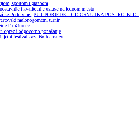
cijom, sportom i glazbom
ostavnije i kvalitetnije usluge na jednom mjestu
jbi đurđevačke Podravine „PUT POBJEDE – OD OSNUTKA POSTROJBI 
vartovski malonogometni turnir
etne Družionice
an oprez i odgovorno ponašanje
ljetni festival kazališnih amatera