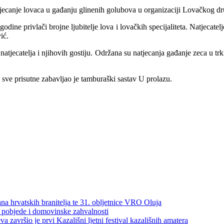
tjecanje lovaca u gađanju glinenih golubova u organizaciji Lovačkog dr
dine privlači brojne ljubitelje lova i lovačkih specijaliteta. Natjecatelj
ić.
oj natjecatelja i njihovih gostiju. Održana su natjecanja gađanje zeca u
, a sve prisutne zabavljao je tamburaški sastav U prolazu.
a hrvatskih branitelja te 31. obljetnice VRO Oluja
 pobjede i domovinske zahvalnosti
završio je prvi Kazališni ljetni festival kazališnih amatera