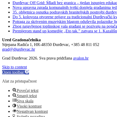
Đurđevac Off Grid: Mladi bez granica – tjedan ispunjen eduka
Nova upravna zgrada komunalnih tvrtki donijela građanima jedn
35. obljetnica osnutka podravskih braniteljskih postro
Do 5. kolovoza otvorene prijave za tradicionalni Đurđevački k
Potraga za skrivenim muzejskim blagom oduševila polaznike lj
Zbog najavljenog toplinskog vala građani se pozivaju na pojač
Premijerom stand up komedije „Eto tak.” zatvara se 1. Kazališni 
Ured Gradonačelnika
Stjepana Radića 1, HR-48350 Đurđevac, +385 48 811 052
grad@djurdjevac.hr
Grad Đurđevac 2026. Sva prava pridržana
avalon.hr
Skip to content
Open toolbar
Alat za pristupačnost
Povećaj tekst
Smanji tekst
Siva skala
Visoki kontrast
Negativan kontrast
Svijetla pozadina