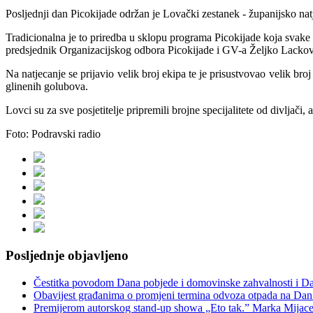
Posljednji dan Picokijade održan je Lovački zestanek - županijsko na
Tradicionalna je to priredba u sklopu programa Picokijade koja svake go
predsjednik Organizacijskog odbora Picokijade i GV-a Željko Lackov
Na natjecanje se prijavio velik broj ekipa te je prisustvovao velik br
glinenih golubova.
Lovci su za sve posjetitelje pripremili brojne specijalitete od divljači
Foto: Podravski radio
Posljednje objavljeno
Čestitka povodom Dana pobjede i domovinske zahvalnosti i Dan
Obavijest građanima o promjeni termina odvoza otpada na Dan
Premijerom autorskog stand-up showa „Eto tak.” Marka Mijaceva 