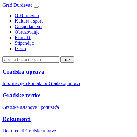
Grad Đurđevac
O Đurđevcu
Kultura i sport
Gospodarstvo
Obrazovanje
Kontakti
Stipendije
Izbori
Gradska uprava
Informacije i kontakti u Gradskoj upravi
Gradske tvrtke
Gradske ustanove i poduzeća
Dokumenti
Dokumenti Gradske uprave