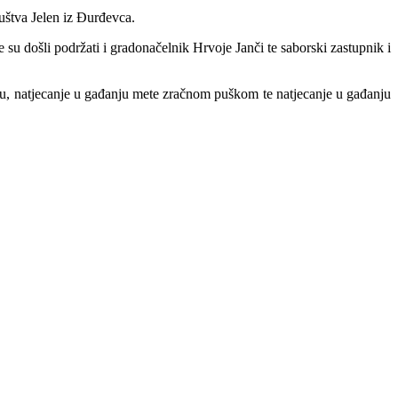
uštva Jelen iz Đurđevca.
e su došli podržati i gradonačelnik Hrvoje Janči te saborski zastupnik i
 trku, natjecanje u gađanju mete zračnom puškom te natjecanje u gađanju