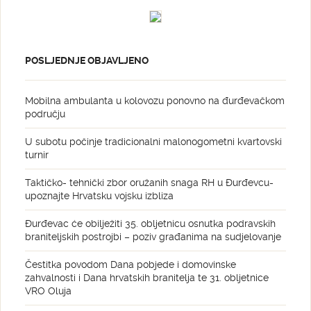
POSLJEDNJE OBJAVLJENO
Mobilna ambulanta u kolovozu ponovno na đurđevačkom
području
U subotu počinje tradicionalni malonogometni kvartovski
turnir
Taktičko- tehnički zbor oružanih snaga RH u Đurđevcu-
upoznajte Hrvatsku vojsku izbliza
Đurđevac će obilježiti 35. obljetnicu osnutka podravskih
braniteljskih postrojbi – poziv građanima na sudjelovanje
Čestitka povodom Dana pobjede i domovinske
zahvalnosti i Dana hrvatskih branitelja te 31. obljetnice
VRO Oluja