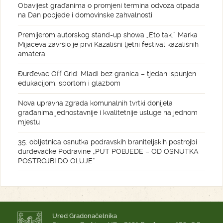
Obavijest građanima o promjeni termina odvoza otpada
na Dan pobjede i domovinske zahvalnosti
Premijerom autorskog stand-up showa „Eto tak.” Marka
Mijaceva završio je prvi Kazališni ljetni festival kazališnih
amatera
Đurđevac Off Grid: Mladi bez granica – tjedan ispunjen
edukacijom, sportom i glazbom
Nova upravna zgrada komunalnih tvrtki donijela
građanima jednostavnije i kvalitetnije usluge na jednom
mjestu
35. obljetnica osnutka podravskih braniteljskih postrojbi
đurđevačke Podravine „PUT POBJEDE – OD OSNUTKA
POSTROJBI DO OLUJE“
Ured Gradonačelnika