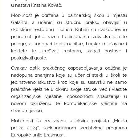
u nastavi Kristina Kovač.
Mobilnost je održana u partnerskoj školi u mjestu
Galanta, a učenici su stručnu praksu obavljali u
školskom restoranu i kafiću. Kuhari su svakodnevno
pripremali juhe, razna tradicionalna slovačka jela te
priloge, a konobari tople napitke, barske mješavine i
koktele te uređivali restoran, slagali postave i
posluživali goste.
Ovakav oblik praktičnog osposobljavanja odlična je
nadopuna znanjima koje su učenici stekli u školi te
jedinstveno iskustvo kroz koje su usavršili ne samo
praktične vještine u okviru svoje struke, već i vlastite
organizacijske vještine, sposobnosti snalaženja u
novom okruženju te komunikacijske vještine na
stranom jeziku.
Mobilnosti su realizirane u okviru projekta „Mreža
prilika 2024“, sufinanciranom sredstvima programa
Europske unije Erasmus+.