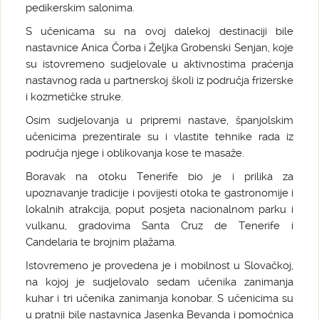
pedikerskim salonima.
S učenicama su na ovoj dalekoj destinaciji bile
nastavnice Anica Čorba i Željka Grobenski Senjan, koje
su istovremeno sudjelovale u aktivnostima praćenja
nastavnog rada u partnerskoj školi iz područja frizerske
i kozmetičke struke.
Osim sudjelovanja u pripremi nastave, španjolskim
učenicima prezentirale su i vlastite tehnike rada iz
područja njege i oblikovanja kose te masaže.
Boravak na otoku Tenerife bio je i prilika za
upoznavanje tradicije i povijesti otoka te gastronomije i
lokalnih atrakcija, poput posjeta nacionalnom parku i
vulkanu, gradovima Santa Cruz de Tenerife i
Candelaria te brojnim plažama.
Istovremeno je provedena je i mobilnost u Slovačkoj,
na kojoj je sudjelovalo sedam učenika zanimanja
kuhar i tri učenika zanimanja konobar. S učenicima su
u pratnji bile nastavnica Jasenka Bevanda i pomoćnica