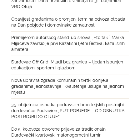
zahvalnosti i Dana hrvatskih branitelja te 31. obljetnice
VRO Oluja
Obavijest građanima o promjeni termina odvoza otpada
na Dan pobjede i domovinske zahvalnosti
Premijerom autorskog stand-up showa „Eto tak.” Marka
Mijaceva završio je prvi Kazališni ljetni festival kazališnih
amatera
Đurđevac Off Grid: Mladi bez granica – tjedan ispunjen
edukacijom, sportom i glazbom
Nova upravna zgrada komunalnih tvrtki donijela
građanima jednostavnije i kvalitetnije usluge na jednom
mjestu
35. obljetnica osnutka podravskih braniteljskih postrojbi
đurđevačke Podravine „PUT POBJEDE – OD OSNUTKA
POSTROJBI DO OLUJE“
Do 5. kolovoza otvorene prijave za tradicionalni
Đurđevački kvartovski malonogometni turnir