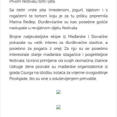
Prvom festivalu torti i pita.
Sa četiri vrste pita (medenom, jogurt, bijelom i s
rogačem) te tortom koju je za tu priliku pripremila
Marina Ređep, Đurđevčanke su kao posebne gošće
nastupale u revijalnom dijelu festivala.
Brojne natjecateljske ekipe iz Mađarske i Slovačke
pokazale su velik interes za đurđevačke slastice, a
posebno za pogačo z oreji. Za nju su se posebno
interesirale starije mađarske izlagačice i posjetiteljice
festivala. Izvrsno primljene od svojih domaćina, članice
Udruge žena pozvale su mađarske organizatorice iz
grada Csurga na izložbu kolača za vrijeme ovogodišnje
Picokijade, što su one s oduševljenjem prihvatile.