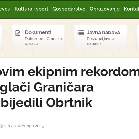
evcu
Kultura i sport
Gospodarstvo
Obrazovanje
Kontak
Dokumenti
Javna nabava
Dokumenti Gradske
Postupci javne
uprave
nabave
vim ekipnim rekordo
glači Graničara
bijedili Obrtnik
jak, 17. studenoga 2025.