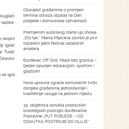
Obavijest građanima o promjeni
termina odvoza otpada na Dan
 kuglači
pobjede i domovinske zahvalnosti
razlike.
Premijerom autorskog stand-up showa
„Eto tak.” Marka Mijaceva završio je prvi
i ekipni
Kazališni ljetni festival kazališnih
ji igrač
amatera
ar Tudić
Zdravko
Đurđevac Off Grid: Mladi bez granica –
tjedan ispunjen edukacijom, sportom i
glazbom
 se igra
Nova upravna zgrada komunalnih tvrtki
donijela građanima jednostavnije i
kvalitetnije usluge na jednom mjestu
35. obljetnica osnutka podravskih
braniteljskih postrojbi đurđevačke
Podravine „PUT POBJEDE – OD
OSNUTKA POSTROJBI DO OLUJE“