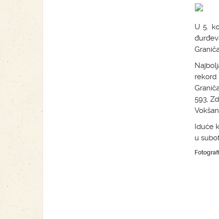
U 5. ko
đurđeva
Graniča
Najbolj
rekord 
Graniča
593, Z
Vokšan 
Iduće k
u subot
Fotograf