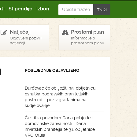
ti
Stipendije
Izbori
Natječaji
Prostorni plan
Objavljeni pozivi i
Informacije o
natječaji
prostornom planu
m
POSLJEDNJE OBJAVLJENO
Đurđevac će obilježiti 35. obljetnicu
osnutka podravskih braniteljskih
postrojbi – poziv građanima na
sudjelovanje
Čestitka povodom Dana pobjede i
domovinske zahvalnosti i Dana
hrvatskih branitelja te 31. obljetnice
VRO Oluja