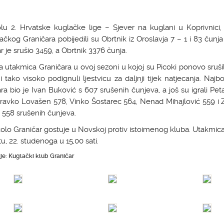
lu 2. Hrvatske kuglačke lige – Sjever na kuglani u Koprivnici,
čkog Graničara pobijedili su Obrtnik iz Oroslavja 7 – 1 i 83 čunja 
r je srušio 3459, a Obrtnik 3376 čunja.
a utakmica Graničara u ovoj sezoni u kojoj su Picoki ponovo srušil
i tako visoko podignuli ljestvicu za daljnji tijek natjecanja. Najbol
ra bio je Ivan Buković s 607 srušenih čunjeva, a još su igrali Pet
dravko Lovašen 578, Vinko Šostarec 564, Nenad Mihajlović 559 i 
558 srušenih čunjeva.
olo Graničar gostuje u Novskoj protiv istoimenog kluba. Utakmica
u, 22. studenoga u 15,00 sati.
ije: Kuglački klub Graničar