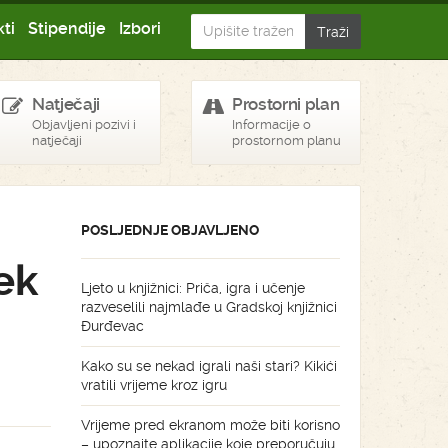
ti
Stipendije
Izbori
Natječaji
Prostorni plan
Objavljeni pozivi i
Informacije o
natječaji
prostornom planu
POSLJEDNJE OBJAVLJENO
ek
Ljeto u knjižnici: Priča, igra i učenje
razveselili najmlađe u Gradskoj knjižnici
Đurđevac
Kako su se nekad igrali naši stari? Kikići
vratili vrijeme kroz igru
Vrijeme pred ekranom može biti korisno
– upoznajte aplikacije koje preporučuju