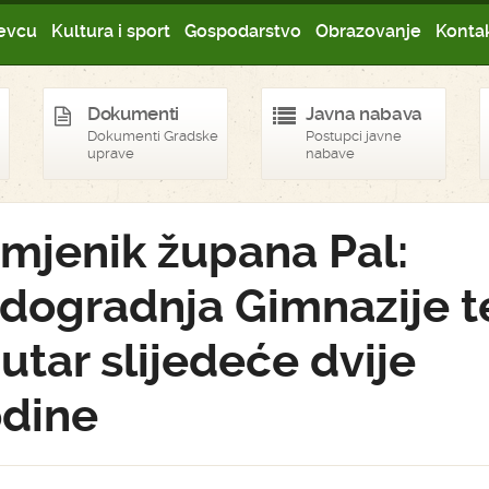
evcu
Kultura i sport
Gospodarstvo
Obrazovanje
Kontak
Dokumenti
Javna nabava
Dokumenti Gradske
Postupci javne
uprave
nabave
mjenik župana Pal:
dogradnja Gimnazije t
utar slijedeće dvije
dine