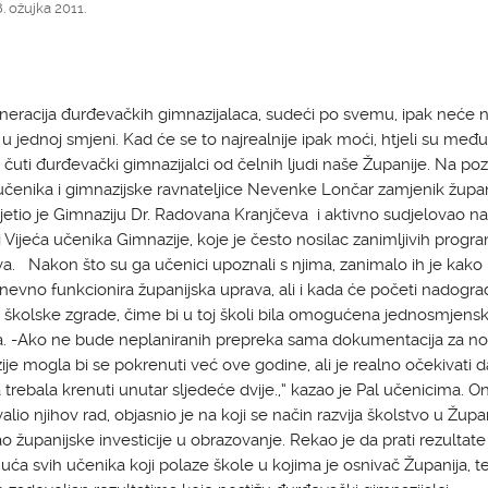
. ožujka 2011.
eracija đurđevačkih gimnazijalaca, sudeći po svemu, ipak neće 
i u jednoj smjeni. Kad će se to najrealnije ipak moći, htjeli su među
 čuti đurđevački gimnazijalci od čelnih ljudi naše Županije. Na poz
učenika i gimnazijske ravnateljice Nevenke Lončar zamjenik župa
jetio je Gimnaziju Dr. Radovana Kranjčeva i aktivno sudjelovao na
i Vijeća učenika Gimnazije, koje je često nosilac zanimljivih progra
tiva. Nakon što su ga učenici upoznali s njima, zanimalo ih je kako
evno funkcionira županijska uprava, ali i kada će početi nadogra
 školske zgrade, čime bi u toj školi bila omogućena jednosmjens
. -Ako ne bude neplaniranih prepreka sama dokumentacija za nov
je mogla bi se pokrenuti već ove godine, ali je realno očekivati d
 trebala krenuti unutar sljedeće dvije.,“ kazao je Pal učenicima. On
alio njihov rad, objasnio je na koji se način razvija školstvo u Župani
o županijske investicije u obrazovanje. Rekao je da prati rezultate 
uća svih učenika koji polaze škole u kojima je osnivač Županija, te