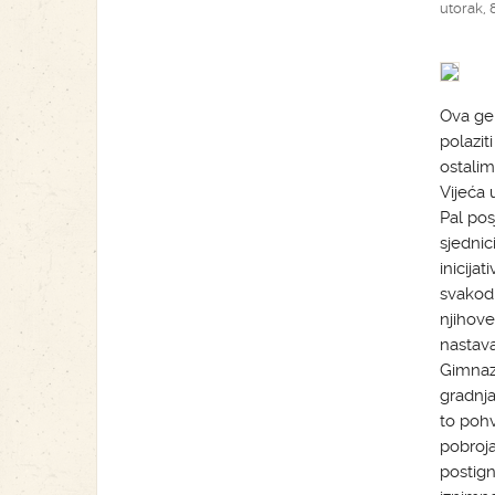
utorak, 8
Ova gen
polazit
ostalim
Vijeća 
Pal pos
sjednic
inicija
svakodn
njihove
nastava
Gimnazi
gradnja
to pohv
pobroja
postign