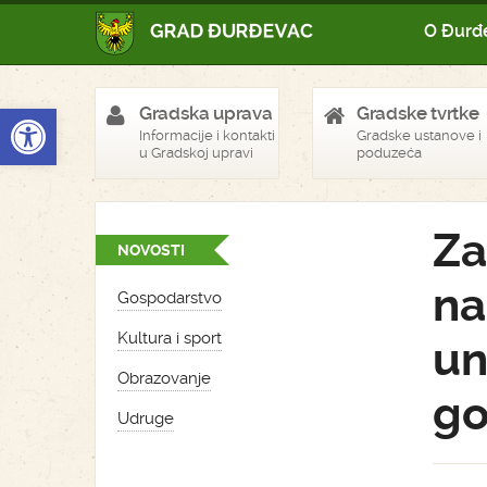
O Đurđ
Open toolbar
Gradska uprava
Gradske tvrtke
Informacije i kontakti
Gradske ustanove i
u Gradskoj upravi
poduzeća
Za
NOVOSTI
na
Gospodarstvo
Kultura i sport
un
Obrazovanje
go
Udruge