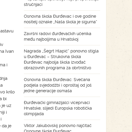
stručnjaci
Osnovna škola Đurđevac i ove godine
nositelj oznake „Naša škola je sigurna“
nastavu
Završni radovi đurđevačkih učenika
među najboljima u Hrvatskoj
iv
na Ivan
Nagrada „Šegrt Hlapić“ ponovno stigla
u Đurđevac – Strukovna škola
Đurđevac najbolja škola izvođač
ma i
obrazovnih programa za obrtništvo
dnja
Osnovna škola Đurđevac: Svečana
ka
podjela svjedodžbi i oproštaj od još
jedne generacije osmaša
o krilo
a bi
Đurđevački gimnazijalci viceprvaci
 je uz
Hrvatske, slijedi Europska robotička
ji i
olimpijada
i
 da je
Viktor Jakubovskij ponovno najčitač
Osnovne škole Đurđevac