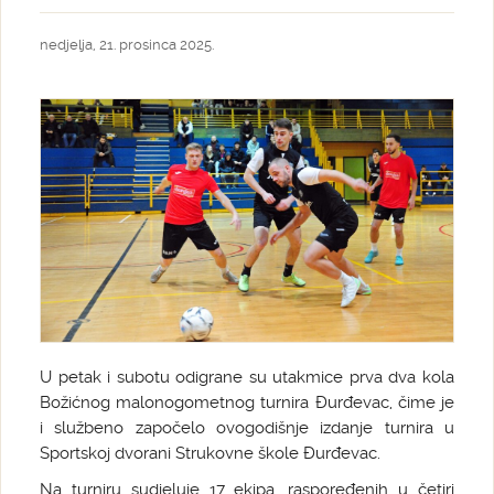
nedjelja, 21. prosinca 2025.
U petak i subotu odigrane su utakmice prva dva kola
Božićnog malonogometnog turnira Đurđevac, čime je
i službeno započelo ovogodišnje izdanje turnira u
Sportskoj dvorani Strukovne škole Đurđevac.
Na turniru sudjeluje 17 ekipa, raspoređenih u četiri