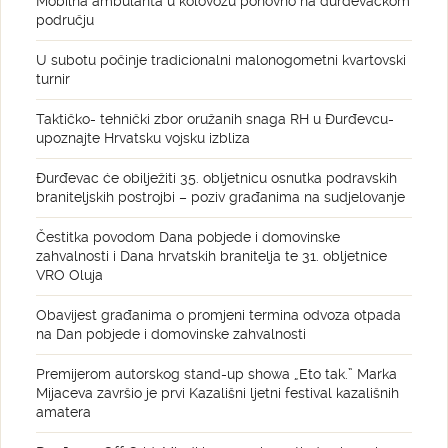
Mobilna ambulanta u kolovozu ponovno na đurđevačkom
području
U subotu počinje tradicionalni malonogometni kvartovski
turnir
Taktičko- tehnički zbor oružanih snaga RH u Đurđevcu-
upoznajte Hrvatsku vojsku izbliza
Đurđevac će obilježiti 35. obljetnicu osnutka podravskih
braniteljskih postrojbi – poziv građanima na sudjelovanje
Čestitka povodom Dana pobjede i domovinske
zahvalnosti i Dana hrvatskih branitelja te 31. obljetnice
VRO Oluja
Obavijest građanima o promjeni termina odvoza otpada
na Dan pobjede i domovinske zahvalnosti
Premijerom autorskog stand-up showa „Eto tak.” Marka
Mijaceva završio je prvi Kazališni ljetni festival kazališnih
amatera