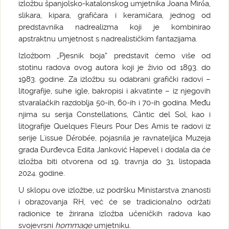
izložbu španjolsko-katalonskog umjetnika Joana Miróa,
slikara, kipara, grafičara i keramičara, jednog od
predstavnika nadrealizma koji je kombinirao
apstraktnu umjetnost s nadrealističkim fantazijama.
Izložbom „Pjesnik boja“ predstavit ćemo više od
stotinu radova ovog autora koji je živio od 1893. do
1983. godine. Za izložbu su odabrani grafički radovi –
litografije, suhe igle, bakropisi i akvatinte – iz njegovih
stvaralačkih razdoblja 50-ih, 60-ih i 70-ih godina. Među
njima su serija Constellations, Càntic del Sol, kao i
litografije Quelques Fleurs Pour Des Amis te radovi iz
serije L'issue Dérobée, pojasnila je ravnateljica Muzeja
grada Đurđevca Edita Janković Hapevel i dodala da će
izložba biti otvorena od 19. travnja do 31. listopada
2024. godine.
U sklopu ove izložbe, uz podršku Ministarstva znanosti
i obrazovanja RH, već će se tradicionalno održati
radionice te žirirana izložba učeničkih radova kao
svojevrsni
hommage
umjetniku.