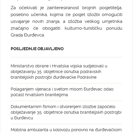
Za očekivati je zainteresiranost brojnih posjetitelja,
posebno učenika, kojima će posjet izložbi omogućiti
usvajanje novih znanja, a izložba velikog umjetnika
značajno će obogatiti kulturno-turističku ponudu
Grada Đurđevca.
POSLJEDNJE OBJAVLJENO
Ministarstvo obrane i Hrvatska vojska sudjelovali u
obilježavanju 35. obljetnice osnutka podravskih
braniteljskih postrojbi đurđevačke Podravine
Polaganjem vijenaca i svetom misom Đurđevac odao
počast hrvatskim braniteljima
Dokumentarnim filmom i otvorenjem izložbe započelo
obilježavanje 35. obljetnice osnutka braniteljskih postrojbi
u Đurđevcu
Mobilna ambulanta u kolovozu ponovno na đurđevačkom