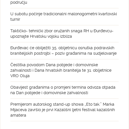
području
U subotu počinje tradicionalni malonogometni kvartovski
turnir
Taktičko- tehnički zbor oružanih snaga RH u Đurđevcu-
upoznajte Hrvatsku vojsku izbliza
Đurđevac će obilježiti 35. obljetnicu osnutka podravskih
braniteljskih postrojbi – poziv građanima na sudjelovanje
Čestitka povodom Dana pobjede i domovinske
zahvalnosti i Dana hrvatskih branitelja te 31. obljetnice
VRO Oluja
Obavijest građanima o promjeni termina odvoza otpada
na Dan pobjede i domovinske zahvalnosti
Premijerom autorskog stand-up showa „Eto tak.” Marka
Mijaceva završio je prvi Kazališni ljetni festival kazališnih
amatera