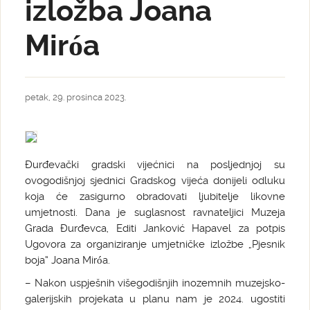
izložba Joana
Miróa
petak, 29. prosinca 2023.
Đurđevački gradski vijećnici na posljednjoj su
ovogodišnjoj sjednici Gradskog vijeća donijeli odluku
koja će zasigurno obradovati ljubitelje likovne
umjetnosti. Dana je suglasnost ravnateljici Muzeja
Grada Đurđevca, Editi Janković Hapavel za potpis
Ugovora za organiziranje umjetničke izložbe „Pjesnik
boja“ Joana Miróa.
– Nakon uspješnih višegodišnjih inozemnih muzejsko-
galerijskih projekata u planu nam je 2024. ugostiti