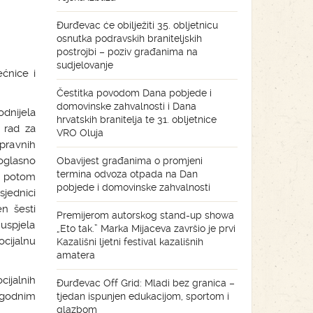
Đurđevac će obilježiti 35. obljetnicu
osnutka podravskih braniteljskih
postrojbi – poziv građanima na
sudjelovanje
ćnice i
Čestitka povodom Dana pobjede i
domovinske zahvalnosti i Dana
dnijela
hrvatskih branitelja te 31. obljetnice
i rad za
VRO Oluja
upravnih
noglasno
Obavijest građanima o promjeni
termina odvoza otpada na Dan
a potom
pobjede i domovinske zahvalnosti
sjednici
n šesti
Premijerom autorskog stand-up showa
uspjela
„Eto tak.” Marka Mijaceva završio je prvi
ocijalnu
Kazališni ljetni festival kazališnih
amatera
cijalnih
Đurđevac Off Grid: Mladi bez granica –
igodnim
tjedan ispunjen edukacijom, sportom i
glazbom