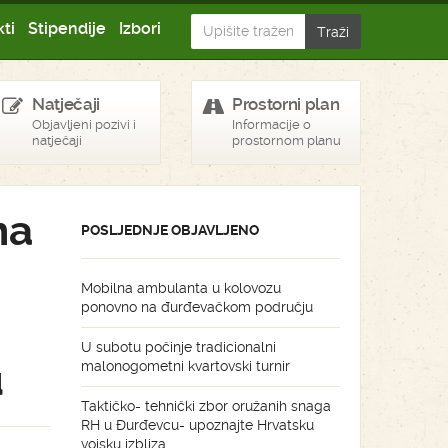
ti
Stipendije
Izbori
Natječaji
Prostorni plan
Objavljeni pozivi i
Informacije o
natječaji
prostornom planu
na
POSLJEDNJE OBJAVLJENO
Mobilna ambulanta u kolovozu
ponovno na đurđevačkom području
U subotu počinje tradicionalni
u
malonogometni kvartovski turnir
Taktičko- tehnički zbor oružanih snaga
RH u Đurđevcu- upoznajte Hrvatsku
vojsku izbliza