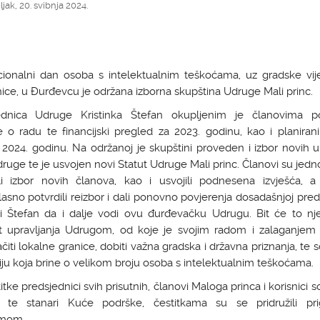
jak, 20. svibnja 2024.
ionalni dan osoba s intelektualnim teškoćama, uz gradske vije
ice, u Đurđevcu je održana izborna skupština Udruge Mali princ.
ednica Udruge Kristinka Štefan okupljenim je članovima po
e o radu te financijski pregled za 2023. godinu, kao i planiran
2024. godinu. Na održanoj je skupštini proveden i izbor novih 
udruge te je usvojen novi Statut Udruge Mali princ. Članovi su jed
li izbor novih članova, kao i usvojili podnesena izvješća, 
asno potvrdili reizbor i dali ponovno povjerenja dosadašnjoj pred
nki Štefan da i dalje vodi ovu đurđevačku Udrugu. Bit će to nje
 upravljanja Udrugom, od koje je svojim radom i zalaganjem 
čiti lokalne granice, dobiti važna gradska i državna priznanja, te s
ciju koja brine o velikom broju osoba s intelektualnim teškoćama.
itke predsjednici svih prisutnih, članovi Maloga princa i korisnici so
, te stanari Kuće podrške, čestitkama su se pridružili pr
amom.