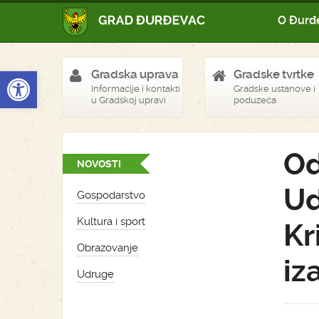
O Đurđ
Open toolbar
Gradska uprava
Gradske tvrtke
Informacije i kontakti
Gradske ustanove i
u Gradskoj upravi
poduzeća
Od
NOVOSTI
Ud
Gospodarstvo
Kultura i sport
Kr
Obrazovanje
iz
Udruge