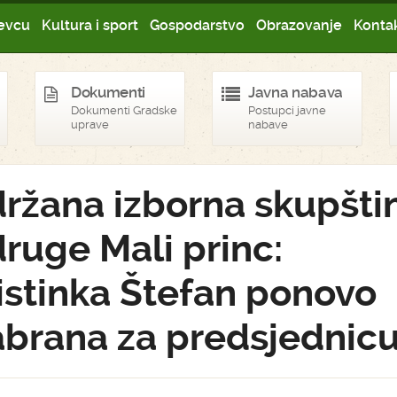
evcu
Kultura i sport
Gospodarstvo
Obrazovanje
Kontak
Dokumenti
Javna nabava
Dokumenti Gradske
Postupci javne
uprave
nabave
ržana izborna skupšti
ruge Mali princ:
istinka Štefan ponovo
abrana za predsjednic