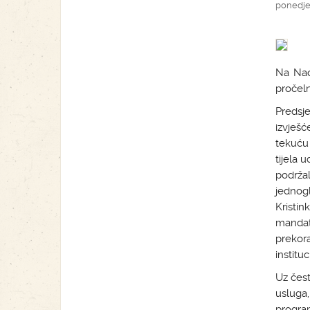
ponedjel
Na Nac
pročeln
Predsj
izvješć
tekuću 
tijela 
podrža
jednogl
Kristi
mandat
prekora
institu
Uz čest
usluga
progr