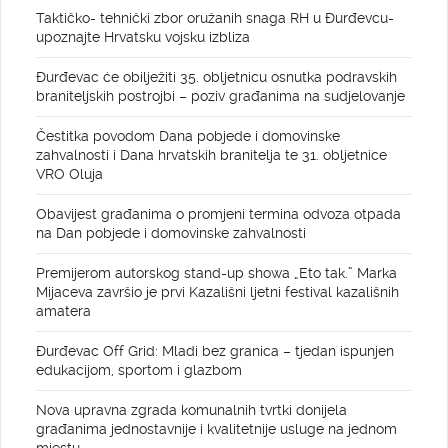
Taktičko- tehnički zbor oružanih snaga RH u Đurđevcu-
upoznajte Hrvatsku vojsku izbliza
Đurđevac će obilježiti 35. obljetnicu osnutka podravskih
braniteljskih postrojbi – poziv građanima na sudjelovanje
Čestitka povodom Dana pobjede i domovinske
zahvalnosti i Dana hrvatskih branitelja te 31. obljetnice
VRO Oluja
Obavijest građanima o promjeni termina odvoza otpada
na Dan pobjede i domovinske zahvalnosti
Premijerom autorskog stand-up showa „Eto tak.” Marka
Mijaceva završio je prvi Kazališni ljetni festival kazališnih
amatera
Đurđevac Off Grid: Mladi bez granica – tjedan ispunjen
edukacijom, sportom i glazbom
Nova upravna zgrada komunalnih tvrtki donijela
građanima jednostavnije i kvalitetnije usluge na jednom