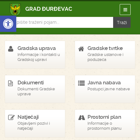
Open toolbar
Gradska uprava
Gradske tvrtke
Informacije i kontakti u
Gradske ustanove i
Gradskoj upravi
poduzeća
Dokumenti
Javna nabava
Dokumenti Gradske
Postupci javne nabave
uprave
Natječaji
Prostorni plan
Objavljeni pozivi i
Informacije o
natječaji
prostornom planu