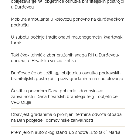
obilježavanje 35. obljetnice osnutka braniteljskih postrojbi
u Đurđevcu
Mobilna ambulanta u kolovozu ponovno na đurđevačkom
području
U subotu počinje tradicionalni malonogometni kvartovski
turnir
Taktičko- tehnički zbor oružanih snaga RH u Đurđevcu-
upoznajte Hrvatsku vojsku izbliza
Đurđevac će obilježiti 35. obljetnicu osnutka podravskih
braniteljskih postrojbi – poziv građanima na sudjelovanje
Čestitka povodom Dana pobjede i domovinske
zahvalnosti i Dana hrvatskih branitelja te 31. obljetnice
VRO Oluja
Obavijest građanima o promjeni termina odvoza otpada
na Dan pobjede i domovinske zahvalnosti
Premijerom autorskog stand-up showa „Eto tak.” Marka