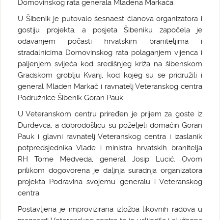
Domovinskog rata generala Mladena Markača.
U Šibenik je putovalo šesnaest članova organizatora i
gostiju projekta, a posjeta Šibeniku započela je
odavanjem počasti hrvatskim braniteljima i
stradalnicima Domovinskog rata polaganjem vijenca i
paljenjem svijeća kod središnjeg križa na šibenskom
Gradskom groblju Kvanj, kod kojeg su se pridružili i
general Mladen Markač i ravnatelj Veteranskog centra
Podružnice Šibenik Goran Pauk.
U Veteranskom centru priređen je prijem za goste iz
Đurđevca, a dobrodošlicu su poželjeli domaćin Goran
Pauk i glavni ravnatelj Veteranskog centra i izaslanik
potpredsjednika Vlade i ministra hrvatskih branitelja
RH Tome Medveda, general Josip Lucić. Ovom
prilikom dogovorena je daljnja suradnja organizatora
projekta Podravina svojemu generalu i Veteranskog
centra.
Postavljena je improvizirana izložba likovnih radova u