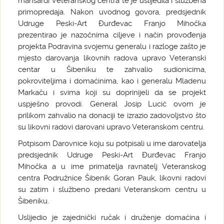
mansardi Veteranskog centra te je uslijedila i službena
primopredaja. Nakon uvodnog govora, predsjednik
Udruge Peski-Art Đurđevac Franjo Mihočka
prezentirao je nazočnima ciljeve i način provođenja
projekta Podravina svojemu generalu i razloge zašto je
mjesto darovanja likovnih radova upravo Veteranski
centar u Šibeniku te zahvalio sudionicima,
pokroviteljima i domaćinima, kao i generalu Mladenu
Markaču i svima koji su doprinijeli da se projekt
uspješno provodi. General Josip Lucić ovom je
prilikom zahvalio na donaciji te izrazio zadovoljstvo što
su likovni radovi darovani upravo Veteranskom centru.
Potpisom Darovnice koju su potpisali u ime darovatelja
predsjednik Udruge Peski-Art Đurđevac Franjo
Mihočka a u ime primatelja ravnatelj Veteranskog
centra Podružnice Šibenik Goran Pauk, likovni radovi
su zatim i službeno predani Veteranskom centru u
Šibeniku.
Uslijedio je zajednički ručak i druženje domaćina i