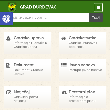
Open toolbar
Gradska uprava
Gradske tvrtke
Informacije i kontakti u
Gradske ustanove i
Gradskoj upravi
poduzeća
Dokumenti
Javna nabava
Dokumenti Gradske
Postupci javne nabave
uprave
Natječaji
Prostorni plan
Objavljeni pozivi i
Informacije o
natječaji
prostornom planu