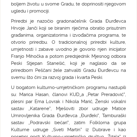
boljem životu u svome Gradu, te doprinositi njegovom
ugledu i promociji.
Priredbi je nazočio gradonačelnik Grada Đurđevca
Hrvoje Janči koji se biranim riječima obratio prisutnim
građanima, organizatorima i izvođačima programa, te
otvorio priredbu. O tradicionalnoj priredbi kulture,
umjetnosti i zabave uvodno je govorio njen inicijator
Franjo Mihočka a potom predsjednik Mjesnog odbora
Peski Stjepan Stanešić, koji je naglasio da se
priredbom Peščani žele zahvaliti Gradu Đurđevcu na
svemu što čini za razvoj grada i kvarta Peski.
U bogatom kulturno-umjetničkom programu nastupili
su: Marica Hasan, članovi KUD_a „Petar Preradović“,
plesni par Ema Lovrak i Nikola Marić, Ženski vokalni
sastav „Katarene“, Mješoviti zbor udruge Matice
Umirovljenika Grada Đurđevca „Đurđeki“, Tamburaški
sastav „Podravski bećari“, zatim Folklorna grupa
Kulturne udruge „Sveti Martin“ iz Dubrave i kao
posebni gosti Kulturno-umjetničko društvo „Ždala“ iz