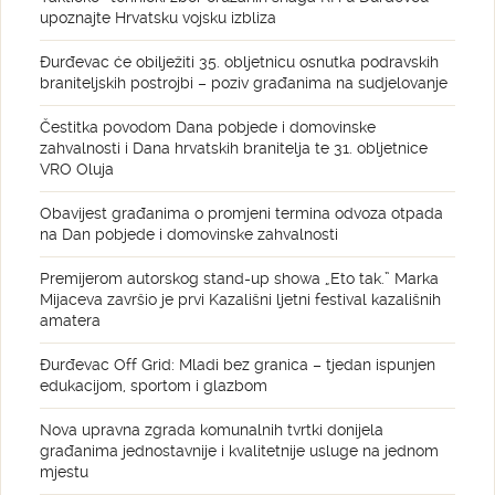
upoznajte Hrvatsku vojsku izbliza
Đurđevac će obilježiti 35. obljetnicu osnutka podravskih
braniteljskih postrojbi – poziv građanima na sudjelovanje
Čestitka povodom Dana pobjede i domovinske
zahvalnosti i Dana hrvatskih branitelja te 31. obljetnice
VRO Oluja
Obavijest građanima o promjeni termina odvoza otpada
na Dan pobjede i domovinske zahvalnosti
Premijerom autorskog stand-up showa „Eto tak.” Marka
Mijaceva završio je prvi Kazališni ljetni festival kazališnih
amatera
Đurđevac Off Grid: Mladi bez granica – tjedan ispunjen
edukacijom, sportom i glazbom
Nova upravna zgrada komunalnih tvrtki donijela
građanima jednostavnije i kvalitetnije usluge na jednom
mjestu