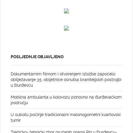
POSLJEDNJE OBJAVLJENO
Dokumentarnim filmom i otvorenjem izložbe započelo
obilježavanje 35. obljetnice osnutka braniteljskih postrojbi
u Đurđevcu
Mobilna ambulanta u kolovozu ponovno na đurđevačkom
području
U subotu počinje tradicionalni malonogometni kvartovski
turnir
Taktičko- tehnički zbor oružanih snaga RH u Đurđevcu-