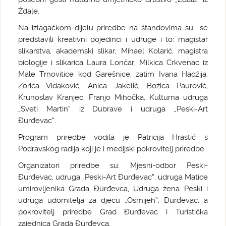
Ždale.
Na izlagačkom dijelu priredbe na štandovima su se
predstavili kreativni pojedinci i udruge i to: magistar
slikarstva, akademski slikar, Mihael Kolarić, magistra
biologije i slikarica Laura Lončar, Milkica Crkvenac iz
Male Trnovitice kod Garešnice, zatim Ivana Hadžija,
Zorica Vidaković, Anica Jakelić, Božica Paurović,
Krunoslav Kranjec, Franjo Mihočka, Kulturna udruga
„Sveti Martin“ iz Dubrave i udruga „Peski-Art
Đurđevac“.
Program priredbe vodila je Patricija Hrastić s
Podravskog radija koji je i medijski pokrovitelj priredbe.
Organizatori priredbe su: Mjesni-odbor Peski-
Đurđevac, udruga „Peski-Art Đurđevac“, udruga Matice
umirovljenika Grada Đurđevca, Udruga žena Peski i
udruga udomitelja za djecu „Osmijeh“, Đurđevac, a
pokrovitelj priredbe Grad Đurđevac i Turistička
zajednica Grada Đurđevca.