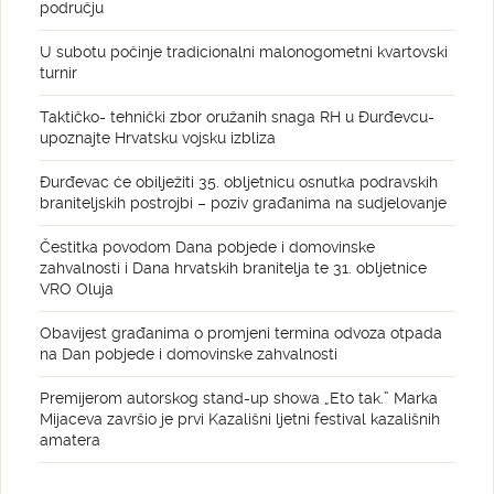
području
U subotu počinje tradicionalni malonogometni kvartovski
turnir
Taktičko- tehnički zbor oružanih snaga RH u Đurđevcu-
upoznajte Hrvatsku vojsku izbliza
Đurđevac će obilježiti 35. obljetnicu osnutka podravskih
braniteljskih postrojbi – poziv građanima na sudjelovanje
Čestitka povodom Dana pobjede i domovinske
zahvalnosti i Dana hrvatskih branitelja te 31. obljetnice
VRO Oluja
Obavijest građanima o promjeni termina odvoza otpada
na Dan pobjede i domovinske zahvalnosti
Premijerom autorskog stand-up showa „Eto tak.” Marka
Mijaceva završio je prvi Kazališni ljetni festival kazališnih
amatera