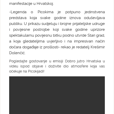
manifestacije u Hrvatskoj.
-Legenda o Picokima je potpuno jedinstvena
predstava koja svake godine iznova oduševljava
publiku. U prikazu sudjeluju i brojne prijateljske udruge
i povijesne postrojbe koji svake godine uprizore
spektakularnu povijesnu bitku podno utvrde Stari grad,
a koja gledateljima uvjerljivo i na impresivan način
dočara događaje iz prošlosti- rekao je redatelj Krešimir
Dolenčić.
Pogledajte gostovanje u emisiji Dobro jutro Hrvatska u
videu ispod objave i doživite dio atmosfere koja vas
očekuje na Picokijadi!