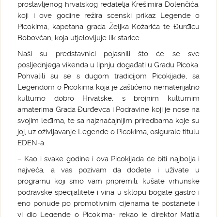
proslavljenog hrvatskog redatelja Krešimira Dolenčića,
koji i ove godine režira scenski prikaz Legende o
Picokima, kapetana grada Željka Kožarića te Đurđicu
Bobovčan, koja utjelovljuje lik starice.
Naši su predstavnici pojasnili što će se sve
posljednjega vikenda u lipnju događati u Gradu Picoka.
Pohvalili su se s dugom tradicijom Picokijade, sa
Legendom o Picokima koja je zaštićeno nematerijalno
kulturno dobro Hrvatske, s brojnim kulturnim
amaterima Grada Đurđevca i Podravine koji je nose na
svojim leđima, te sa najznačajnijim priredbama koje su
joj, uz oživljavanje Legende o Picokima, osigurale titulu
EDEN-a.
– Kao i svake godine i ova Picokijada će biti najbolja i
najveća, a vas pozivam da dođete i uživate u
programu koji smo vam pripremili, kušate vrhunske
podravske specijalitete i vina u sklopu bogate gastro i
eno ponude po promotivnim cijenama te postanete i
vi dio Legende o Picokima- rekao je direktor Matija