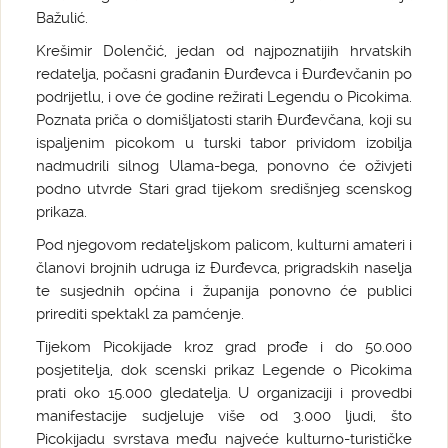
Bažulić.
Krešimir Dolenčić, jedan od najpoznatijih hrvatskih
redatelja, počasni građanin Đurđevca i Đurđevčanin po
podrijetlu, i ove će godine režirati Legendu o Picokima.
Poznata priča o domišljatosti starih Đurđevčana, koji su
ispaljenim picokom u turski tabor prividom izobilja
nadmudrili silnog Ulama-bega, ponovno će oživjeti
podno utvrde Stari grad tijekom središnjeg scenskog
prikaza.
Pod njegovom redateljskom palicom, kulturni amateri i
članovi brojnih udruga iz Đurđevca, prigradskih naselja
te susjednih općina i županija ponovno će publici
prirediti spektakl za pamćenje.
Tijekom Picokijade kroz grad prođe i do 50.000
posjetitelja, dok scenski prikaz Legende o Picokima
prati oko 15.000 gledatelja. U organizaciji i provedbi
manifestacije sudjeluje više od 3.000 ljudi, što
Picokijadu svrstava među najveće kulturno-turističke