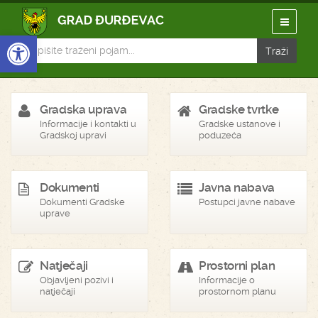
Open toolbar
Gradska uprava
Gradske tvrtke
Informacije i kontakti u
Gradske ustanove i
Gradskoj upravi
poduzeća
Dokumenti
Javna nabava
Dokumenti Gradske
Postupci javne nabave
uprave
Natječaji
Prostorni plan
Objavljeni pozivi i
Informacije o
natječaji
prostornom planu