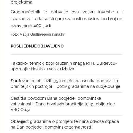
projektima.
Gradonačelnik je pohvalio ovu veliku investiciju i
iskazao želju da se što prije zaposli maksimalan broj od
najavljenih 400 ljudi.
Foto: Matija Gudlin/epodravina.hr
POSLJEDNJE OBJAVLJENO
Taktičko- tehnički zbor oružanih snaga RH u Đurđevcu-
upoznajte Hrvatsku vojsku izbliza
Đurđevac će obilježiti 35. obljetnicu osnutka podravskih
braniteljskih postrojbi – poziv građanima na sudjelovanje
Čestitka povodom Dana pobjede i domovinske
zahvalnosti i Dana hrvatskih branitelja te 31. obljetnice
VRO Oluja
Obavijest građanima o promjeni termina odvoza otpada
na Dan pobjede i domovinske zahvalnosti