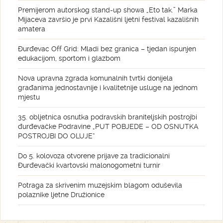
Premijerom autorskog stand-up showa „Eto tak.” Marka
Mijaceva završio je prvi Kazališni ljetni festival kazališnih
amatera
Đurđevac Off Grid: Mladi bez granica – tjedan ispunjen
edukacijom, sportom i glazbom
Nova upravna zgrada komunalnih tvrtki donijela
građanima jednostavnije i kvalitetnije usluge na jednom
mjestu
35. obljetnica osnutka podravskih braniteljskih postrojbi
đurđevačke Podravine „PUT POBJEDE – OD OSNUTKA
POSTROJBI DO OLUJE“
Do 5. kolovoza otvorene prijave za tradicionalni
Đurđevački kvartovski malonogometni turnir
Potraga za skrivenim muzejskim blagom oduševila
polaznike ljetne Družionice