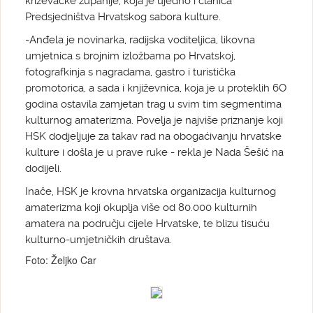
križevačke županije, koja je ujedno i članica
Predsjedništva Hrvatskog sabora kulture.
-Anđela je novinarka, radijska voditeljica, likovna
umjetnica s brojnim izložbama po Hrvatskoj,
fotografkinja s nagradama, gastro i turistička
promotorica, a sada i književnica, koja je u proteklih 6O
godina ostavila zamjetan trag u svim tim segmentima
kulturnog amaterizma. Povelja je najviše priznanje koji
HSK dodjeljuje za takav rad na obogaćivanju hrvatske
kulture i došla je u prave ruke - rekla je Nada Šešić na
dodijeli.
Inače, HSK je krovna hrvatska organizacija kulturnog
amaterizma koji okuplja više od 80.000 kulturnih
amatera na području cijele Hrvatske, te blizu tisuću
kulturno-umjetničkih društava.
Foto: Željko Car