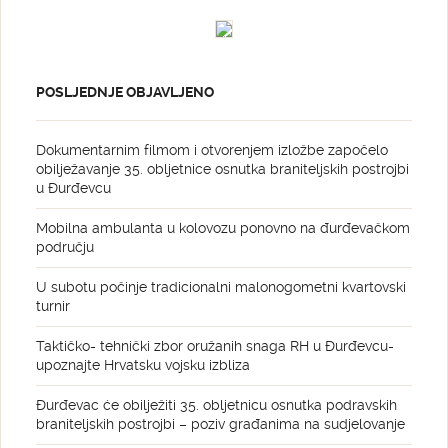
POSLJEDNJE OBJAVLJENO
Dokumentarnim filmom i otvorenjem izložbe započelo
obilježavanje 35. obljetnice osnutka braniteljskih postrojbi
u Đurđevcu
Mobilna ambulanta u kolovozu ponovno na đurđevačkom
području
U subotu počinje tradicionalni malonogometni kvartovski
turnir
Taktičko- tehnički zbor oružanih snaga RH u Đurđevcu-
upoznajte Hrvatsku vojsku izbliza
Đurđevac će obilježiti 35. obljetnicu osnutka podravskih
braniteljskih postrojbi – poziv građanima na sudjelovanje