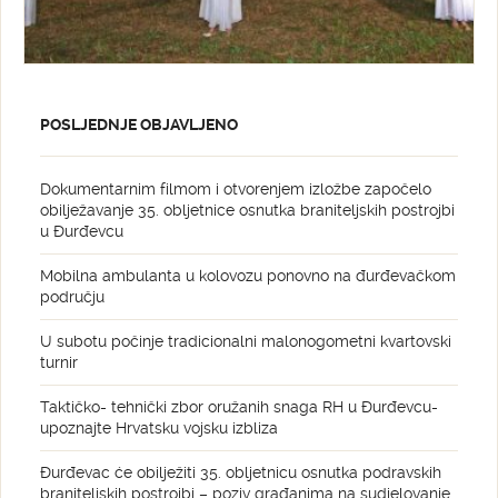
POSLJEDNJE OBJAVLJENO
Dokumentarnim filmom i otvorenjem izložbe započelo
obilježavanje 35. obljetnice osnutka braniteljskih postrojbi
u Đurđevcu
Mobilna ambulanta u kolovozu ponovno na đurđevačkom
području
U subotu počinje tradicionalni malonogometni kvartovski
turnir
Taktičko- tehnički zbor oružanih snaga RH u Đurđevcu-
upoznajte Hrvatsku vojsku izbliza
Đurđevac će obilježiti 35. obljetnicu osnutka podravskih
braniteljskih postrojbi – poziv građanima na sudjelovanje