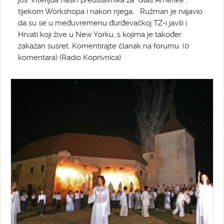
još interijua naših predstavnika za "Glas Amerike",
tijekom Workshopa i nakon njega. Ružman je najavio
da su se u međuvremenu đurđevačkoj TZ-i javili i
Hrvati koji žive u New Yorku, s kojima je također
zakazan susret. Komentirajte članak na forumu. (0
komentara) (Radio Koprivnica)