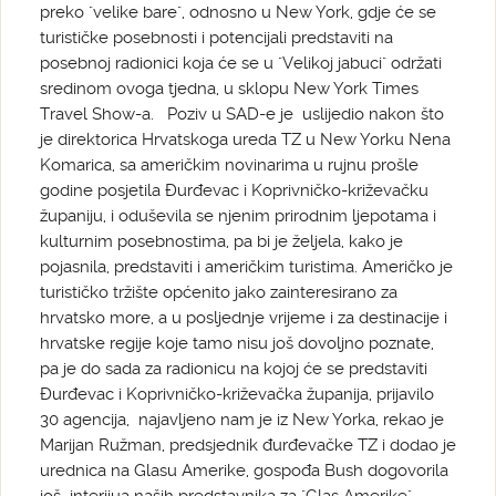
preko "velike bare", odnosno u New York, gdje će se
turističke posebnosti i potencijali predstaviti na
posebnoj radionici koja će se u "Velikoj jabuci" održati
sredinom ovoga tjedna, u sklopu New York Times
Travel Show-a. Poziv u SAD-e je uslijedio nakon što
je direktorica Hrvatskoga ureda TZ u New Yorku Nena
Komarica, sa američkim novinarima u rujnu prošle
godine posjetila Đurđevac i Koprivničko-križevačku
županiju, i oduševila se njenim prirodnim ljepotama i
kulturnim posebnostima, pa bi je željela, kako je
pojasnila, predstaviti i američkim turistima. Američko je
turističko tržište općenito jako zainteresirano za
hrvatsko more, a u posljednje vrijeme i za destinacije i
hrvatske regije koje tamo nisu još dovoljno poznate,
pa je do sada za radionicu na kojoj će se predstaviti
Đurđevac i Koprivničko-križevačka županija, prijavilo
30 agencija, najavljeno nam je iz New Yorka, rekao je
Marijan Ružman, predsjednik đurđevačke TZ i dodao je
urednica na Glasu Amerike, gospođa Bush dogovorila