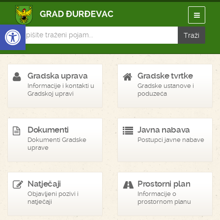
Open toolbar
Gradska uprava
Gradske tvrtke
Informacije i kontakti u
Gradske ustanove i
Gradskoj upravi
poduzeća
Dokumenti
Javna nabava
Dokumenti Gradske
Postupci javne nabave
uprave
Natječaji
Prostorni plan
Objavljeni pozivi i
Informacije o
natječaji
prostornom planu