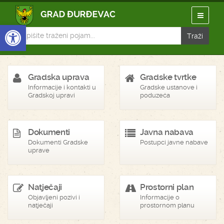
Open toolbar
Gradska uprava
Gradske tvrtke
Informacije i kontakti u
Gradske ustanove i
Gradskoj upravi
poduzeća
Dokumenti
Javna nabava
Dokumenti Gradske
Postupci javne nabave
uprave
Natječaji
Prostorni plan
Objavljeni pozivi i
Informacije o
natječaji
prostornom planu