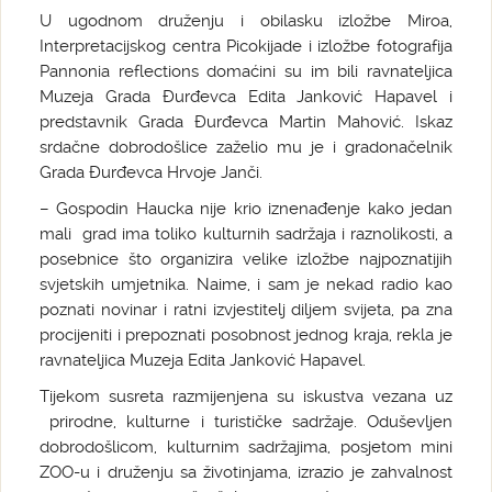
U ugodnom druženju i obilasku izložbe Miroa,
Interpretacijskog centra Picokijade i izložbe fotografija
Pannonia reflections domaćini su im bili ravnateljica
Muzeja Grada Đurđevca Edita Janković Hapavel i
predstavnik Grada Đurđevca Martin Mahović. Iskaz
srdačne dobrodošlice zaželio mu je i gradonačelnik
Grada Đurđevca Hrvoje Janči.
– Gospodin Haucka nije krio iznenađenje kako jedan
mali grad ima toliko kulturnih sadržaja i raznolikosti, a
posebnice što organizira velike izložbe najpoznatijih
svjetskih umjetnika. Naime, i sam je nekad radio kao
poznati novinar i ratni izvjestitelj diljem svijeta, pa zna
procijeniti i prepoznati posobnost jednog kraja, rekla je
ravnateljica Muzeja Edita Janković Hapavel.
Tijekom susreta razmijenjena su iskustva vezana uz
prirodne, kulturne i turističke sadržaje. Oduševljen
dobrodošlicom, kulturnim sadržajima, posjetom mini
ZOO-u i druženju sa životinjama, izrazio je zahvalnost