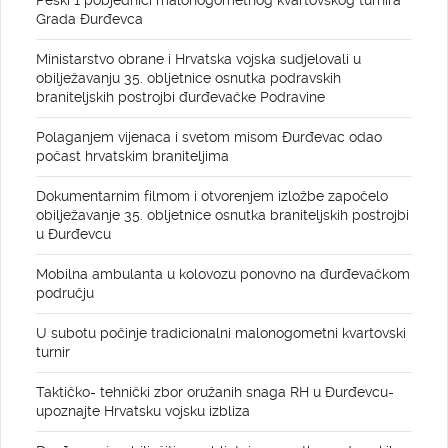
Peski 1 pobjednici malonogometnog kvartovskog turnira
Grada Đurđevca
Ministarstvo obrane i Hrvatska vojska sudjelovali u
obilježavanju 35. obljetnice osnutka podravskih
braniteljskih postrojbi đurđevačke Podravine
Polaganjem vijenaca i svetom misom Đurđevac odao
počast hrvatskim braniteljima
Dokumentarnim filmom i otvorenjem izložbe započelo
obilježavanje 35. obljetnice osnutka braniteljskih postrojbi
u Đurđevcu
Mobilna ambulanta u kolovozu ponovno na đurđevačkom
području
U subotu počinje tradicionalni malonogometni kvartovski
turnir
Taktičko- tehnički zbor oružanih snaga RH u Đurđevcu-
upoznajte Hrvatsku vojsku izbliza