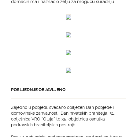
domaćinima i naznačio želju za moguću suradnju.
POSLJEDNJE OBJAVLJENO
Zajedno u pobjedi: svečano obilježen Dan pobjede i
domovinske zahvalnosti, Dan hrvatskih branitelja, 31.
obljetnica VRO “Oluja” te 35. obljetnica osnutka
podravskih braniteljskih postrojbi