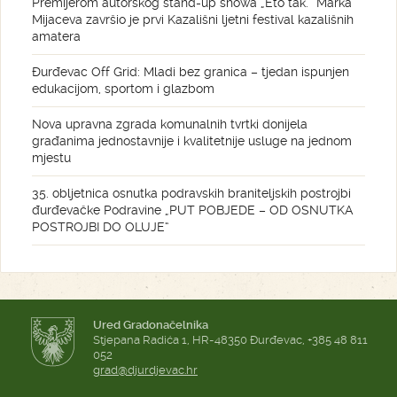
Premijerom autorskog stand-up showa „Eto tak.” Marka
Mijaceva završio je prvi Kazališni ljetni festival kazališnih
amatera
Đurđevac Off Grid: Mladi bez granica – tjedan ispunjen
edukacijom, sportom i glazbom
Nova upravna zgrada komunalnih tvrtki donijela
građanima jednostavnije i kvalitetnije usluge na jednom
mjestu
35. obljetnica osnutka podravskih braniteljskih postrojbi
đurđevačke Podravine „PUT POBJEDE – OD OSNUTKA
POSTROJBI DO OLUJE“
Ured Gradonačelnika
Stjepana Radića 1, HR-48350 Đurđevac, +385 48 811
052
grad@djurdjevac.hr