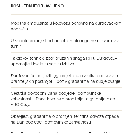
POSLJEDNJE OBJAVLJENO
Mobilna ambulanta u kolovozu ponovno na đurđevačkom
području
U subotu počinje tradicionalni malonogometni kvartovski
turnir
Taktičko- tehnički zbor oružanih snaga RH u Đurđevcu-
upoznajte Hrvatsku vojsku izbliza
Đurđevac će obilježiti 35. obljetnicu osnutka podravskih
braniteljskih postrojbi – poziv građanima na sudjelovanje
Čestitka povodom Dana pobjede i domovinske
zahvalnosti i Dana hrvatskih branitelja te 31. obljetnice
VRO Oluja
Obavijest građanima o promjeni termina odvoza otpada
na Dan pobjede i domovinske zahvalnosti