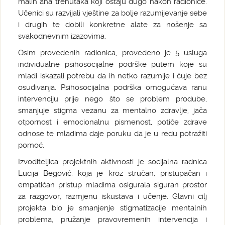
malih aha trenutaka koji ostaju dugo nakon radionice.
Učenici su razvijali vještine za bolje razumijevanje sebe
i drugih te dobili konkretne alate za nošenje sa
svakodnevnim izazovima.
Osim provedenih radionica, provedeno je 5 usluga
individualne psihosocijalne podrške putem koje su
mladi iskazali potrebu da ih netko razumije i čuje bez
osuđivanja. Psihosocijalna podrška omogućava ranu
intervenciju prije nego što se problem prodube,
smanjuje stigma vezanu za mentalno zdravlje, jača
otpornost i emocionalnu pismenost, potiče zdrave
odnose te mladima daje poruku da je u redu potražiti
pomoć.
Izvoditeljica projektnih aktivnosti je socijalna radnica
Lucija Begović, koja je kroz stručan, pristupačan i
empatičan pristup mladima osigurala siguran prostor
za razgovor, razmjenu iskustava i učenje. Glavni cilj
projekta bio je smanjenje stigmatizacije mentalnih
problema, pružanje pravovremenih intervencija i