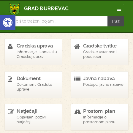
Open toolbar
Gradska uprava
Gradske tvrtke
Informacije i kontakti u
Gradske ustanove i
Gradskoj upravi
poduzeća
Dokumenti
Javna nabava
Dokumenti Gradske
Postupci javne nabave
uprave
Natječaji
Prostorni plan
Objavljeni pozivi i
Informacije o
natječaji
prostornom planu