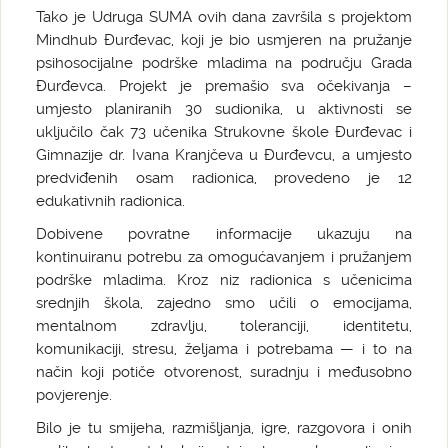
Tako je Udruga SUMA ovih dana završila s projektom
Mindhub Đurđevac, koji je bio usmjeren na pružanje
psihosocijalne podrške mladima na području Grada
Đurđevca. Projekt je premašio sva očekivanja –
umjesto planiranih 30 sudionika, u aktivnosti se
uključilo čak 73 učenika Strukovne škole Đurđevac i
Gimnazije dr. Ivana Kranjčeva u Đurđevcu, a umjesto
predviđenih osam radionica, provedeno je 12
edukativnih radionica.
Dobivene povratne informacije ukazuju na
kontinuiranu potrebu za omogućavanjem i pružanjem
podrške mladima. Kroz niz radionica s učenicima
srednjih škola, zajedno smo učili o emocijama,
mentalnom zdravlju, toleranciji, identitetu,
komunikaciji, stresu, željama i potrebama — i to na
način koji potiče otvorenost, suradnju i međusobno
povjerenje.
Bilo je tu smijeha, razmišljanja, igre, razgovora i onih