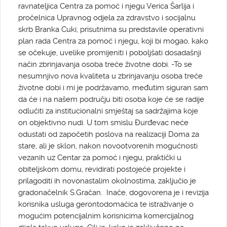
ravnateljica Centra za pomoć i njegu Verica Šarlija i
pročelnica Upravnog odjela za zdravstvo i socijalnu
skrb Branka Cuki, prisutnima su predstavile operativni
plan rada Centra za pomoć i njegu, koji bi mogao, kako
se očekuje, uvelike promijeniti i poboljšati dosadašnji
način zbrinjavanja osoba treće životne dobi. -To se
nesumnjivo nova kvaliteta u zbrinjavanju osoba treće
životne dobi i mi je podržavamo, međutim siguran sam
da će i na našem području biti osoba koje će se radije
odlučiti za institucionalni smještaj sa sadržajima koje
on objektivno nudi. U tom smislu Đurđevac neće
odustati od započetih poslova na realizaciji Doma za
stare, ali je sklon, nakon novootvorenih mogućnosti
vezanih uz Centar za pomoć i njegu, praktički u
obiteljskom domu, revidirati postojeće projekte i
prilagoditi ih novonastalim okolnostima, zaključio je
gradonačelnik S.Gračan. Inače, dogovorena je i revizija
korisnika usluga gerontodomaćica te istraživanje o
mogućim potencijalnim korisnicima komercijalnog