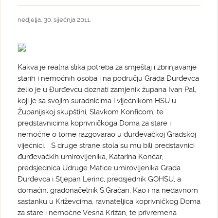
nedjelja, 30. siječnja 2011.
Kakva je realna slika potreba za smještaj i zbrinjavanje
starih i nemoćnih osoba i na području Grada Đurđevca
želio je u Đurđevcu doznati zamjenik župana Ivan Pal,
koji je sa svojim suradnicima i vijećnikom HSU u
Županijskoj skupštini, Slavkom Konficom, te
predstavnicima koprivničkoga Doma za stare i
nemoćne o tome razgovarao u đurđevačkoj Gradskoj
vijećnici. S druge strane stola su mu bili predstavnici
đurđevačkih umirovljenika, Katarina Končar,
predsjednica Udruge Matice umirovljenika Grada
Đurđevca i Stjepan Lerinc, predsjednik GOHSU, a
domaćin, gradonačelnik S.Gračan. Kao i na nedavnom
sastanku u Križevcima, ravnateljica koprivničkog Doma
za stare i nemoćne Vesna Križan, te privremena