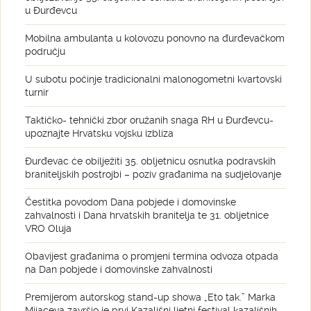
u Đurđevcu
Mobilna ambulanta u kolovozu ponovno na đurđevačkom
području
U subotu počinje tradicionalni malonogometni kvartovski
turnir
Taktičko- tehnički zbor oružanih snaga RH u Đurđevcu-
upoznajte Hrvatsku vojsku izbliza
Đurđevac će obilježiti 35. obljetnicu osnutka podravskih
braniteljskih postrojbi – poziv građanima na sudjelovanje
Čestitka povodom Dana pobjede i domovinske
zahvalnosti i Dana hrvatskih branitelja te 31. obljetnice
VRO Oluja
Obavijest građanima o promjeni termina odvoza otpada
na Dan pobjede i domovinske zahvalnosti
Premijerom autorskog stand-up showa „Eto tak.” Marka
Mijaceva završio je prvi Kazališni ljetni festival kazališnih