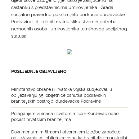
dijela takve usluge. Cilj je, kako je zaključeno na
sastanku s predstavnicima umirovljenika i Grada,
socijalno pravedno pokriti cijelo područje đurđevačke
Podravine, ali i dobiti realnu sliku stvarnih potreba
nemoćnih osoba i umirovljenika te njihovog socijalnog
statusa.
POSLJEDNJE OBJAVLJENO
Ministarstvo obrane i Hrvatska vojska sudjelovali u
obilježavanju 35. obljetnice osnutka podravskih
braniteljskih postrojbi đurđevačke Podravine
Polaganjem vijenaca i svetom misom Đurđevac odao
počast hrvatskim braniteljima
Dokumentarnim filmom i otvorenjem izložbe započelo
obilježavanje 35. obljetnice osnutka braniteljskih postrojbi