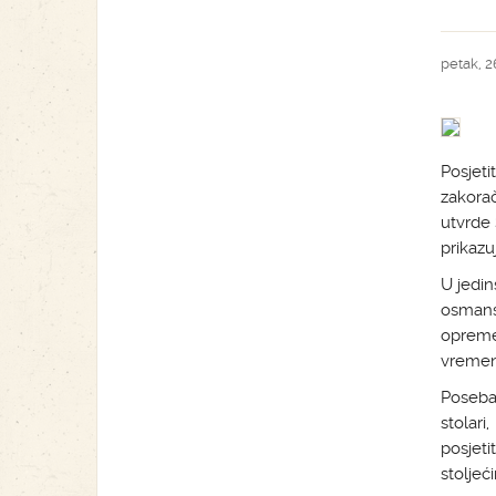
petak, 26
Posjet
zakorač
utvrde 
prikaz
U jedin
osmansk
opreme 
vremen
Poseban
stolari
posjeti
stoljeć