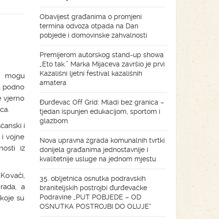
Obavijest građanima o promjeni
termina odvoza otpada na Dan
pobjede i domovinske zahvalnosti
Premijerom autorskog stand-up showa
„Eto tak.” Marka Mijaceva završio je prvi
Kazališni ljetni festival kazališnih
je mogu
amatera
ta podno
e vjerno
Đurđevac Off Grid: Mladi bez granica –
ca.
tjedan ispunjen edukacijom, sportom i
glazbom
ćanski i
 i vojne
Nova upravna zgrada komunalnih tvrtki
nosti iz
donijela građanima jednostavnije i
kvalitetnije usluge na jednom mjestu
 Kovači,
35. obljetnica osnutka podravskih
 rada, a
braniteljskih postrojbi đurđevačke
Podravine „PUT POBJEDE – OD
 koje su
OSNUTKA POSTROJBI DO OLUJE“