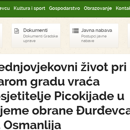
evcu
Kultura i sport
Gospodarstvo
Obrazovanje
Kontak
Dokumenti
Javna nabava
Dokumenti Gradske
Postupci javne
uprave
nabave
ednjovjekovni život pri
arom gradu vraća
sjetitelje Picokijade u
ijeme obrane Đurđevc
 Osmanlija