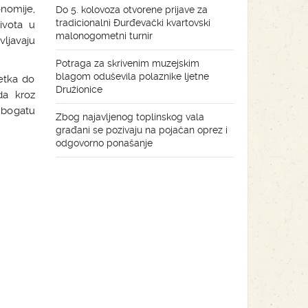
nomije,
Do 5. kolovoza otvorene prijave za
tradicionalni Đurđevački kvartovski
života u
malonogometni turnir
ljavaju
Potraga za skrivenim muzejskim
blagom oduševila polaznike ljetne
etka do
Družionice
da kroz
u bogatu
Zbog najavljenog toplinskog vala
građani se pozivaju na pojačan oprez i
odgovorno ponašanje