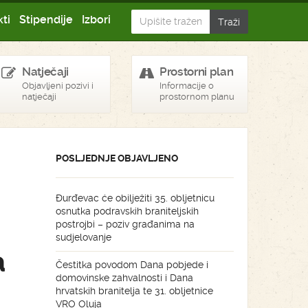
ti
Stipendije
Izbori
Natječaji
Prostorni plan
Objavljeni pozivi i
Informacije o
natječaji
prostornom planu
POSLJEDNJE OBJAVLJENO
Đurđevac će obilježiti 35. obljetnicu
osnutka podravskih braniteljskih
postrojbi – poziv građanima na
sudjelovanje
a
Čestitka povodom Dana pobjede i
domovinske zahvalnosti i Dana
hrvatskih branitelja te 31. obljetnice
VRO Oluja