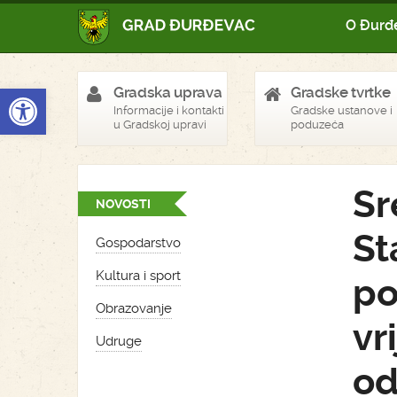
O Đurđ
Open toolbar
Gradska uprava
Gradske tvrtke
Informacije i kontakti
Gradske ustanove i
u Gradskoj upravi
poduzeća
Sr
NOVOSTI
St
Gospodarstvo
Kultura i sport
po
Obrazovanje
vr
Udruge
od