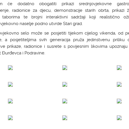
m će dodatno obogatiti prikazi srednjovjekovne gastro
enje, radionice za djecu, demonstracije starih obrta, prikazi 
 taborima te brojni interaktivni sadržaji koji realistično oživ
vjekovno naselje podno utvrde Stari grad.
ovjekovno selo može se posjetiti tijekom cijelog vikenda, od p
je, a posjetiteljima svih generacija pruža jedinstvenu priliku 
ive prikaze, radionice i susrete s povijesnim likovima upoznaj
t Đurđevca i Podravine.