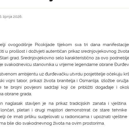
. lipnja 2026.
itelji ovogodišnje Picokijade tijekom sva tri dana manifestaci
iti u prošlost i doživjeti autentičan prikaz srednjovjekovnog živo
Stari grad. Srednjovjekovno selo karakteristično za ovo podneblj
uje svakodnevicu stanovnika u vrijeme legendarne obrane Đurđev
stvenom ambijentu uz đurđevačku utvrdu posjetitelje očekuju krš
i vojni tabor, prikazi života branitelja i Osmanlija, izložbe oružja
te brojni povijesni sadržaji koji će približiti događaje i okol
a obrane grada.
 naglasak stavljen je na prikaz tradicijskih zanata i vještina.
, lončari, pletari i drugi majstori demonstrirat će stare tehnike
telji će imati priliku sudjelovati u radionicama i upoznati vještine
ima bile dio svakodnevnog života na ovim prostorima.