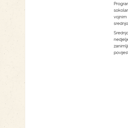
Progra
sokolar
vojnim
srednjo
Srednj
nedjel
zanimlj
povijes