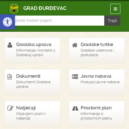
Open toolbar
Gradska uprava
Gradske tvrtke
Informacije i kontakti u
Gradske ustanove i
Gradskoj upravi
poduzeća
Dokumenti
Javna nabava
Dokumenti Gradske
Postupci javne nabave
uprave
Natječaji
Prostorni plan
Objavljeni pozivi i
Informacije o
natječaji
prostornom planu