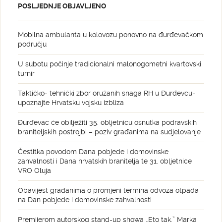
POSLJEDNJE OBJAVLJENO
Mobilna ambulanta u kolovozu ponovno na đurđevačkom
području
U subotu počinje tradicionalni malonogometni kvartovski
turnir
Taktičko- tehnički zbor oružanih snaga RH u Đurđevcu-
upoznajte Hrvatsku vojsku izbliza
Đurđevac će obilježiti 35. obljetnicu osnutka podravskih
braniteljskih postrojbi – poziv građanima na sudjelovanje
Čestitka povodom Dana pobjede i domovinske
zahvalnosti i Dana hrvatskih branitelja te 31. obljetnice
VRO Oluja
Obavijest građanima o promjeni termina odvoza otpada
na Dan pobjede i domovinske zahvalnosti
Premijerom autorskog stand-up showa „Eto tak.” Marka