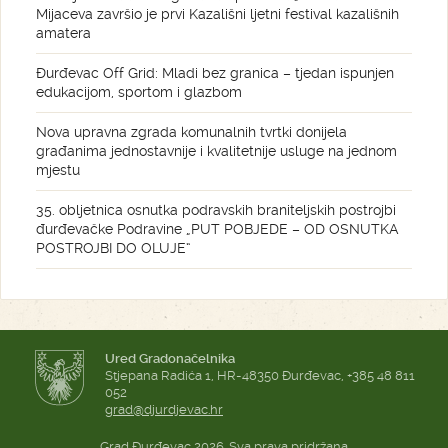
Mijaceva završio je prvi Kazališni ljetni festival kazališnih
amatera
Đurđevac Off Grid: Mladi bez granica – tjedan ispunjen
edukacijom, sportom i glazbom
Nova upravna zgrada komunalnih tvrtki donijela
građanima jednostavnije i kvalitetnije usluge na jednom
mjestu
35. obljetnica osnutka podravskih braniteljskih postrojbi
đurđevačke Podravine „PUT POBJEDE – OD OSNUTKA
POSTROJBI DO OLUJE“
Ured Gradonačelnika
Stjepana Radića 1, HR-48350 Đurđevac, +385 48 811
052
grad@djurdjevac.hr
Grad Đurđevac 2026. Sva prava pridržana