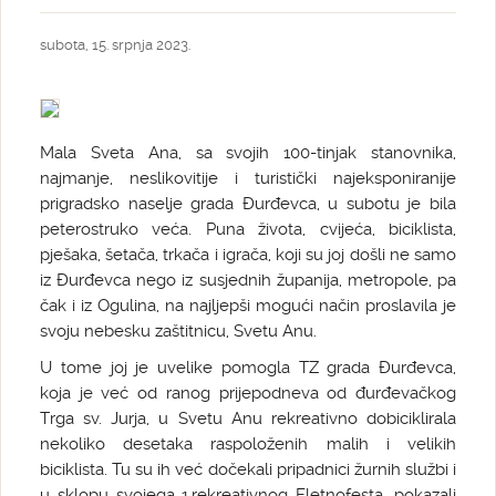
subota, 15. srpnja 2023.
Mala Sveta Ana, sa svojih 100-tinjak stanovnika,
najmanje, neslikovitije i turistički najeksponiranije
prigradsko naselje grada Đurđevca, u subotu je bila
peterostruko veća. Puna života, cvijeća, biciklista,
pješaka, šetača, trkača i igrača, koji su joj došli ne samo
iz Đurđevca nego iz susjednih županija, metropole, pa
čak i iz Ogulina, na najljepši mogući način proslavila je
svoju nebesku zaštitnicu, Svetu Anu.
U tome joj je uvelike pomogla TZ grada Đurđevca,
koja je već od ranog prijepodneva od đurđevačkog
Trga sv. Jurja, u Svetu Anu rekreativno dobiciklirala
nekoliko desetaka raspoloženih malih i velikih
biciklista. Tu su ih već dočekali pripadnici žurnih službi i
u sklopu svojega 1.rekreativnog Fletnofesta, pokazali