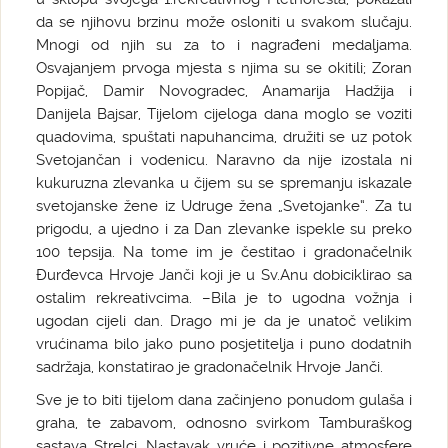
da se njihovu brzinu može osloniti u svakom slučaju.
Mnogi od njih su za to i nagrađeni medaljama.
Osvajanjem prvoga mjesta s njima su se okitili; Zoran
Popijač, Damir Novogradec, Anamarija Hadžija i
Danijela Bajsar, Tijelom cijeloga dana moglo se voziti
quadovima, spuštati napuhancima, družiti se uz potok
Svetojančan i vodenicu. Naravno da nije izostala ni
kukuruzna zlevanka u čijem su se spremanju iskazale
svetojanske žene iz Udruge žena „Svetojanke“. Za tu
prigodu, a ujedno i za Dan zlevanke ispekle su preko
100 tepsija. Na tome im je čestitao i gradonačelnik
Đurđevca Hrvoje Janči koji je u Sv.Anu dobiciklirao sa
ostalim rekreativcima. –Bila je to ugodna vožnja i
ugodan cijeli dan. Drago mi je da je unatoč velikim
vrućinama bilo jako puno posjetitelja i puno dodatnih
sadržaja, konstatirao je gradonačelnik Hrvoje Janči.
Sve je to biti tijelom dana začinjeno ponudom gulaša i
graha, te zabavom, odnosno svirkom Tamburaškog
sastava Strelci. Nastavak vruće i pozitivne atmosfere