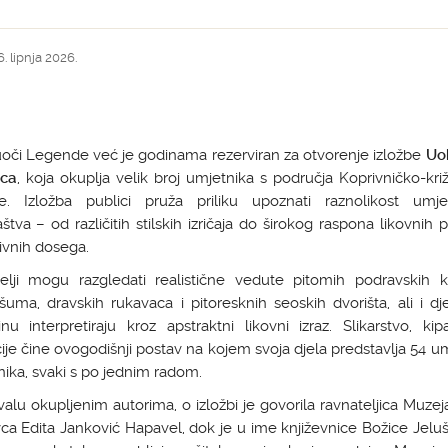
. lipnja 2026.
oči Legende već je godinama rezerviran za otvorenje izložbe
Uo
ica
, koja okuplja velik broj umjetnika s područja Koprivničko-kr
je. Izložba publici pruža priliku upoznati raznolikost umje
aštva – od različitih stilskih izričaja do širokog raspona likovnih p
tivnih dosega.
telji mogu razgledati realistične vedute pitomih podravskih kr
šuma, dravskih rukavaca i pitoresknih seoskih dvorišta, ali i dj
nu interpretiraju kroz apstraktni likovni izraz. Slikarstvo, kip
cije čine ovogodišnji postav na kojem svoja djela predstavlja 54 u
nika, svaki s po jednim radom.
alu okupljenim autorima, o izložbi je govorila ravnateljica Muze
a Edita Janković Hapavel, dok je u ime književnice Božice Jeluš