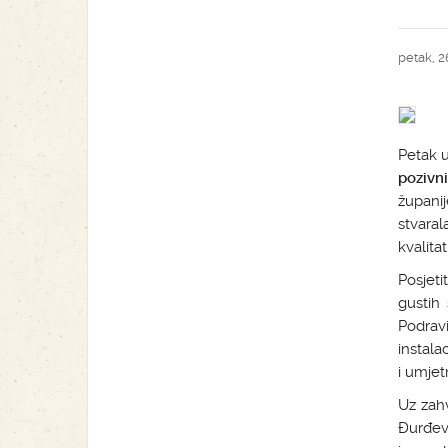
petak, 26
Petak u
pozivn
župani
stvaral
kvalita
Posjeti
gustih 
Podravi
instala
i umjet
Uz zahv
Đurđevc