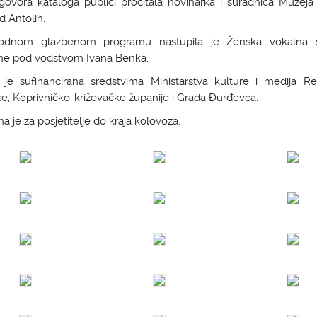
dgovora kataloga publici pročitala novinarka i suradnica Muzeja
 Antolin.
odnom glazbenom programu nastupila je Ženska vokalna 
ne pod vodstvom Ivana Benka.
a je sufinancirana sredstvima Ministarstva kulture i medija Re
e, Koprivničko-križevačke županije i Grada Đurđevca.
a je za posjetitelje do kraja kolovoza.