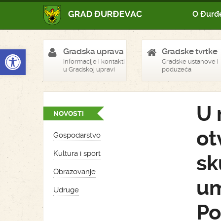
O Đurđ
Open toolbar
Gradska uprava
Gradske tvrtke
Informacije i kontakti
Gradske ustanove i
u Gradskoj upravi
poduzeća
U 
NOVOSTI
ot
Gospodarstvo
Kultura i sport
sk
Obrazovanje
um
Udruge
Po