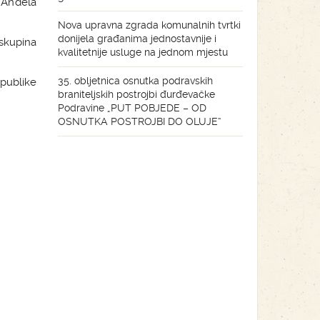
 Anđela
Nova upravna zgrada komunalnih tvrtki
donijela građanima jednostavnije i
skupina
kvalitetnije usluge na jednom mjestu
35. obljetnica osnutka podravskih
publike
braniteljskih postrojbi đurđevačke
Podravine „PUT POBJEDE – OD
OSNUTKA POSTROJBI DO OLUJE“