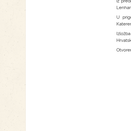
iz pre
Lenhard
U prig
Katere
Izložb
Hrvatsk
Otvoren