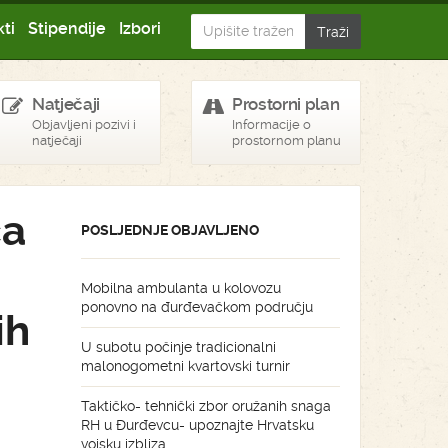
ti
Stipendije
Izbori
Natječaji
Prostorni plan
Objavljeni pozivi i
Informacije o
natječaji
prostornom planu
ca
POSLJEDNJE OBJAVLJENO
Mobilna ambulanta u kolovozu
ponovno na đurđevačkom području
ih
U subotu počinje tradicionalni
malonogometni kvartovski turnir
Taktičko- tehnički zbor oružanih snaga
RH u Đurđevcu- upoznajte Hrvatsku
vojsku izbliza