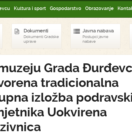
evcu
Kultura i sport
Gospodarstvo
Obrazovanje
Kontak
Dokumenti
Javna nabava
Dokumenti Gradske
Postupci javne
uprave
nabave
muzeju Grada Đurđev
vorena tradicionalna
upna izložba podravsk
jetnika Uokvirena
zivnica