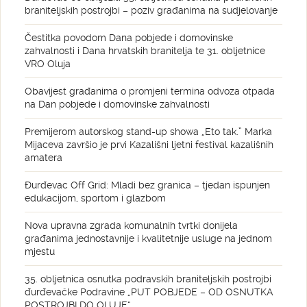
braniteljskih postrojbi – poziv građanima na sudjelovanje
Čestitka povodom Dana pobjede i domovinske
zahvalnosti i Dana hrvatskih branitelja te 31. obljetnice
VRO Oluja
Obavijest građanima o promjeni termina odvoza otpada
na Dan pobjede i domovinske zahvalnosti
Premijerom autorskog stand-up showa „Eto tak.” Marka
Mijaceva završio je prvi Kazališni ljetni festival kazališnih
amatera
Đurđevac Off Grid: Mladi bez granica – tjedan ispunjen
edukacijom, sportom i glazbom
Nova upravna zgrada komunalnih tvrtki donijela
građanima jednostavnije i kvalitetnije usluge na jednom
mjestu
35. obljetnica osnutka podravskih braniteljskih postrojbi
đurđevačke Podravine „PUT POBJEDE – OD OSNUTKA
POSTROJBI DO OLUJE“