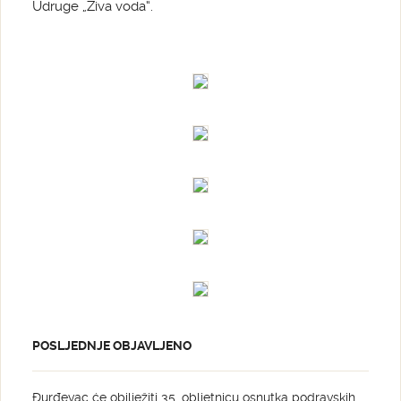
Udruge „Živa voda“.
POSLJEDNJE OBJAVLJENO
Đurđevac će obilježiti 35. obljetnicu osnutka podravskih