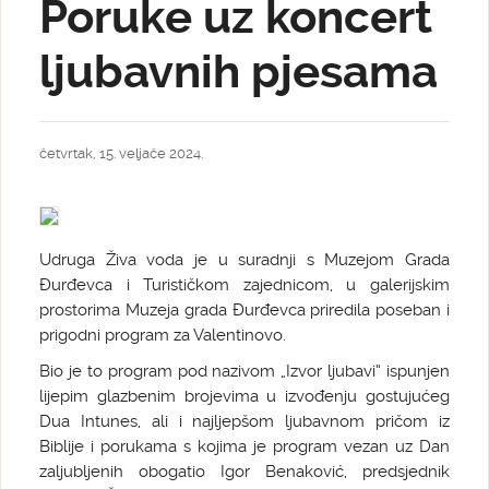
Poruke uz koncert
ljubavnih pjesama
četvrtak, 15. veljače 2024.
Udruga Živa voda je u suradnji s Muzejom Grada
Đurđevca i Turističkom zajednicom, u galerijskim
prostorima Muzeja grada Đurđevca priredila poseban i
prigodni program za Valentinovo.
Bio je to program pod nazivom „Izvor ljubavi“ ispunjen
lijepim glazbenim brojevima u izvođenju gostujućeg
Dua Intunes, ali i najljepšom ljubavnom pričom iz
Biblije i porukama s kojima je program vezan uz Dan
zaljubljenih obogatio Igor Benaković, predsjednik