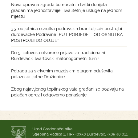
Nova upravna zgrada komunalnih tvrtki donijela
građanima jednostavnije i kvalitetnije usluge na jednom
mjestu
35. obljetnica osnutka podravskih braniteljskih postrojbi
đurđevačke Podravine „PUT POBJEDE – OD OSNUTKA
POSTROJBI DO OLUJE“
Do 5. kolovoza otvorene prijave za tradicionalni
Đurđevački kvartovski malonogometni turnir
Potraga za skrivenim muzejskim blagom oduševila
polaznike ljetne Družionice
Zbog najavljenog toplinskog vala građani se pozivaju na
pojačan oprez i odgovorno ponašanje
Ured Gradonačelnika
Stjepana Radića 1, HR-48350 Đurđevac, +385 48 811