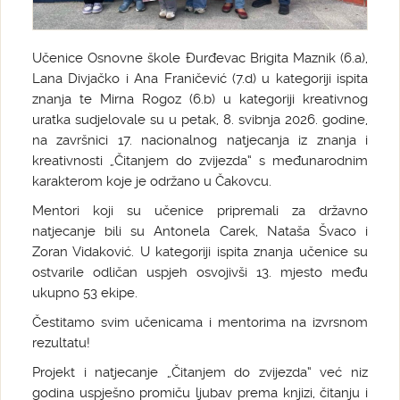
Učenice Osnovne škole Đurđevac Brigita Maznik (6.a),
Lana Divjačko i Ana Franičević (7.d) u kategoriji ispita
znanja te Mirna Rogoz (6.b) u kategoriji kreativnog
uratka sudjelovale su u petak, 8. svibnja 2026. godine,
na završnici 17. nacionalnog natjecanja iz znanja i
kreativnosti „Čitanjem do zvijezda“ s međunarodnim
karakterom koje je održano u Čakovcu.
Mentori koji su učenice pripremali za državno
natjecanje bili su Antonela Carek, Nataša Švaco i
Zoran Vidaković. U kategoriji ispita znanja učenice su
ostvarile odličan uspjeh osvojivši 13. mjesto među
ukupno 53 ekipe.
Čestitamo svim učenicama i mentorima na izvrsnom
rezultatu!
Projekt i natjecanje „Čitanjem do zvijezda“ već niz
godina uspješno promiču ljubav prema knjizi, čitanju i