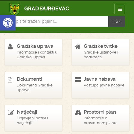
Open toolbar
Gradska uprava
Gradske tvrtke
Informacije i kontakti u
Gradske ustanove i
Gradskoj upravi
poduzeća
Dokumenti
Javna nabava
Dokumenti Gradske
Postupci javne nabave
uprave
Natječaji
Prostorni plan
Objavljeni pozivi i
Informacije o
natječaji
prostornom planu