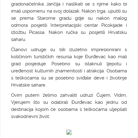
gradonačelnika Jančija i naslikati se s njime kako bi
imali uspomenu na svoj dolazak. Nakon trga, uputili su
se prema Starome gradu gdje su nakon malog
odmora posjetili Interpretacijski centar Picokijade i
izložbu Picassa. Nakon ručka su posjetili Hrvatsku
saharu.
Članovi udruge su bili izuzetno impresionirani s
količinom turističkih resursa koje Đurđevac kao mali
grad posjeduje. Posebno su istaknuli ljepotu i
uređenost kulturnih znamenitosti i atrakcija. Osobama
s teškoćama su se posebno sviđale deve i životinje
Hrvatske sahare.
Ovim putem želimo zahvaliti udruzi Čujem, Vidim,
Vjerujem što su odabrali Đurđevac kao jednu od
destinacija kojom će osobama s teškoćama uljepšati
svakodnevni život.