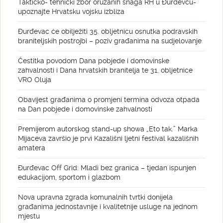
Taktičko- tehnički zbor oružanih snaga RH u Đurđevcu-
upoznajte Hrvatsku vojsku izbliza
Đurđevac će obilježiti 35. obljetnicu osnutka podravskih
braniteljskih postrojbi – poziv građanima na sudjelovanje
Čestitka povodom Dana pobjede i domovinske
zahvalnosti i Dana hrvatskih branitelja te 31. obljetnice
VRO Oluja
Obavijest građanima o promjeni termina odvoza otpada
na Dan pobjede i domovinske zahvalnosti
Premijerom autorskog stand-up showa „Eto tak.” Marka
Mijaceva završio je prvi Kazališni ljetni festival kazališnih
amatera
Đurđevac Off Grid: Mladi bez granica – tjedan ispunjen
edukacijom, sportom i glazbom
Nova upravna zgrada komunalnih tvrtki donijela
građanima jednostavnije i kvalitetnije usluge na jednom
mjestu