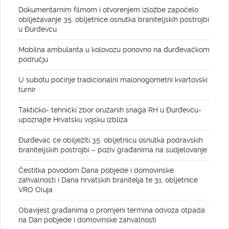
Dokumentarnim filmom i otvorenjem izložbe započelo
obilježavanje 35. obljetnice osnutka braniteljskih postrojbi
u Đurđevcu
Mobilna ambulanta u kolovozu ponovno na đurđevačkom
području
U subotu počinje tradicionalni malonogometni kvartovski
turnir
Taktičko- tehnički zbor oružanih snaga RH u Đurđevcu-
upoznajte Hrvatsku vojsku izbliza
Đurđevac će obilježiti 35. obljetnicu osnutka podravskih
braniteljskih postrojbi – poziv građanima na sudjelovanje
Čestitka povodom Dana pobjede i domovinske
zahvalnosti i Dana hrvatskih branitelja te 31. obljetnice
VRO Oluja
Obavijest građanima o promjeni termina odvoza otpada
na Dan pobjede i domovinske zahvalnosti