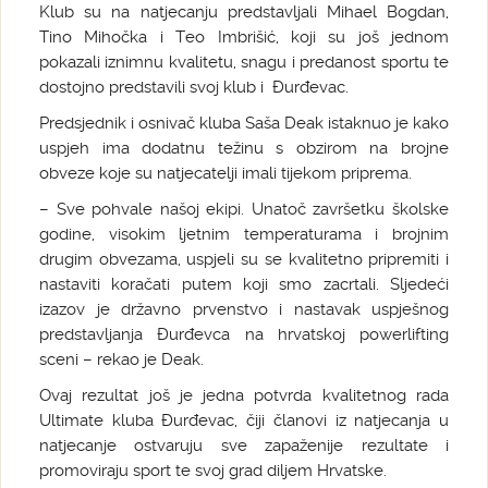
Klub su na natjecanju predstavljali Mihael Bogdan,
Tino Mihočka i Teo Imbrišić, koji su još jednom
pokazali iznimnu kvalitetu, snagu i predanost sportu te
dostojno predstavili svoj klub i Đurđevac.
Predsjednik i osnivač kluba Saša Deak istaknuo je kako
uspjeh ima dodatnu težinu s obzirom na brojne
obveze koje su natjecatelji imali tijekom priprema.
– Sve pohvale našoj ekipi. Unatoč završetku školske
godine, visokim ljetnim temperaturama i brojnim
drugim obvezama, uspjeli su se kvalitetno pripremiti i
nastaviti koračati putem koji smo zacrtali. Sljedeći
izazov je državno prvenstvo i nastavak uspješnog
predstavljanja Đurđevca na hrvatskoj powerlifting
sceni – rekao je Deak.
Ovaj rezultat još je jedna potvrda kvalitetnog rada
Ultimate kluba Đurđevac, čiji članovi iz natjecanja u
natjecanje ostvaruju sve zapaženije rezultate i
promoviraju sport te svoj grad diljem Hrvatske.