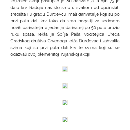
knjižnice akciji pristupilo je 80 darivatelja, a njih 73 je
dalo krv. Raduje nas što smo u svakom od općinskih
središta i u gradu Đurđevcu imali darivatelje koji su po
prvi puta dali krv tako da smo bogatiji za sedmero
novih darivatelja, a jedan je darivatelj po 50 puta pružio
ruku spasa, rekla je Sofija Paša, voditeljica Ureda
Gradskog društva Crvenoga križa Đurđevac i zahvalila
svima koji su prvi puta dali krv te svima koji su se
odazvali ovoj plemenitoj rujanskoj akciji.