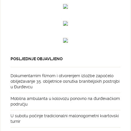
POSLJEDNJE OBJAVLJENO
Dokumentarnim filmom i otvorenjem izložbe započelo
obilježavanje 35. obljetnice osnutka braniteljskih postrojbi
u Đurđevcu
Mobilna ambulanta u kolovozu ponovno na đurđevačkom
području
U subotu počinje tradicionalni malonogometni kvartovski
turnir