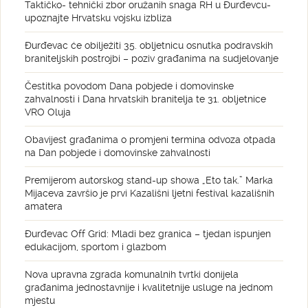
Taktičko- tehnički zbor oružanih snaga RH u Đurđevcu-
upoznajte Hrvatsku vojsku izbliza
Đurđevac će obilježiti 35. obljetnicu osnutka podravskih
braniteljskih postrojbi – poziv građanima na sudjelovanje
Čestitka povodom Dana pobjede i domovinske
zahvalnosti i Dana hrvatskih branitelja te 31. obljetnice
VRO Oluja
Obavijest građanima o promjeni termina odvoza otpada
na Dan pobjede i domovinske zahvalnosti
Premijerom autorskog stand-up showa „Eto tak.” Marka
Mijaceva završio je prvi Kazališni ljetni festival kazališnih
amatera
Đurđevac Off Grid: Mladi bez granica – tjedan ispunjen
edukacijom, sportom i glazbom
Nova upravna zgrada komunalnih tvrtki donijela
građanima jednostavnije i kvalitetnije usluge na jednom
mjestu