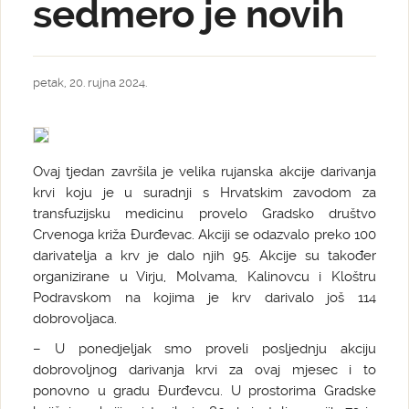
sedmero je novih
petak, 20. rujna 2024.
Ovaj tjedan završila je velika rujanska akcije darivanja
krvi koju je u suradnji s Hrvatskim zavodom za
transfuzijsku medicinu provelo Gradsko društvo
Crvenoga križa Đurđevac. Akciji se odazvalo preko 100
darivatelja a krv je dalo njih 95. Akcije su također
organizirane u Virju, Molvama, Kalinovcu i Kloštru
Podravskom na kojima je krv darivalo još 114
dobrovoljaca.
– U ponedjeljak smo proveli posljednju akciju
dobrovoljnog darivanja krvi za ovaj mjesec i to
ponovno u gradu Đurđevcu. U prostorima Gradske