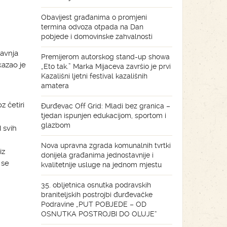
Obavijest građanima o promjeni
termina odvoza otpada na Dan
pobjede i domovinske zahvalnosti
ravnja
Premijerom autorskog stand-up showa
kazao je
„Eto tak.” Marka Mijaceva završio je prvi
Kazališni ljetni festival kazališnih
amatera
z četiri
Đurđevac Off Grid: Mladi bez granica –
tjedan ispunjen edukacijom, sportom i
glazbom
 svih
Nova upravna zgrada komunalnih tvrtki
iz
donijela građanima jednostavnije i
 se
kvalitetnije usluge na jednom mjestu
35. obljetnica osnutka podravskih
braniteljskih postrojbi đurđevačke
Podravine „PUT POBJEDE – OD
OSNUTKA POSTROJBI DO OLUJE“