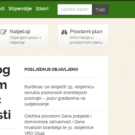
ti
Stipendije
Izbori
Natječaji
Prostorni plan
Objavljeni pozivi i
Informacije o
natječaji
prostornom planu
og
POSLJEDNJE OBJAVLJENO
om
Đurđevac će obilježiti 35. obljetnicu
osnutka podravskih braniteljskih
ć
postrojbi – poziv građanima na
sudjelovanje
ti
Čestitka povodom Dana pobjede i
domovinske zahvalnosti i Dana
hrvatskih branitelja te 31. obljetnice
VRO Oluja