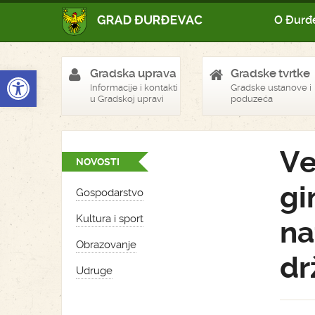
O Đurđ
Open toolbar
Gradska uprava
Gradske tvrtke
Informacije i kontakti
Gradske ustanove i
u Gradskoj upravi
poduzeća
Ve
NOVOSTI
gi
Gospodarstvo
Kultura i sport
na
Obrazovanje
dr
Udruge