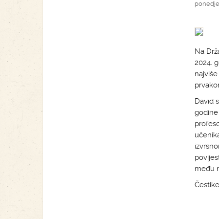
ponedjel
Na Drža
2024. g
najviše
prvakom
David s
godine
profes
učenika
izvrsno
povijes
među na
Čestike