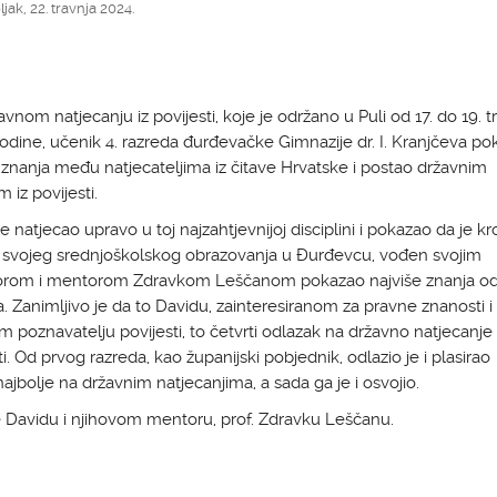
jak, 22. travnja 2024.
vnom natjecanju iz povijesti, koje je održano u Puli od 17. do 19. t
odine, učenik 4. razreda đurđevačke Gimnazije dr. I. Kranjčeva po
 znanja među natjecateljima iz čitave Hrvatske i postao državnim
 iz povijesti.
e natjecao upravo u toj najzahtjevnijoj disciplini i pokazao da je kro
 svojeg srednjoškolskog obrazovanja u Đurđevcu, vođen svojim
orom i mentorom Zdravkom Leščanom pokazao najviše znanja od
. Zanimljivo je da to Davidu, zainteresiranom za pravne znanosti i
m poznavatelju povijesti, to četvrti odlazak na državno natjecanje 
ti. Od prvog razreda, kao županijski pobjednik, odlazio je i plasirao
jbolje na državnim natjecanjima, a sada ga je i osvojio.
 Davidu i njihovom mentoru, prof. Zdravku Leščanu.