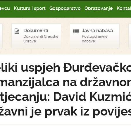
evcu
Kultura i sport
Gospodarstvo
Obrazovanje
Kontak
Dokumenti
Javna nabava
Dokumenti Gradske
Postupci javne
uprave
nabave
liki uspjeh Đurđevačk
manzijalca na državn
tjecanju: David Kuzmi
žavni je prvak iz povijes