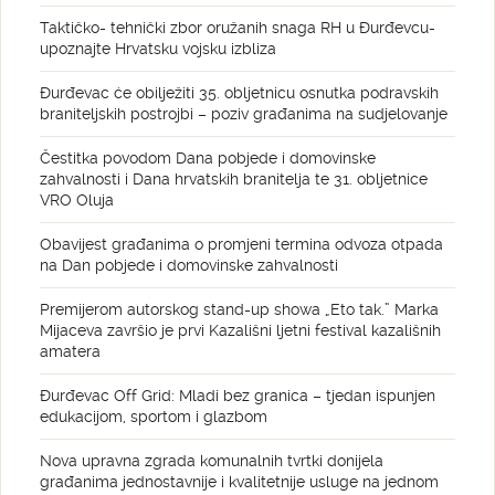
Taktičko- tehnički zbor oružanih snaga RH u Đurđevcu-
upoznajte Hrvatsku vojsku izbliza
Đurđevac će obilježiti 35. obljetnicu osnutka podravskih
braniteljskih postrojbi – poziv građanima na sudjelovanje
Čestitka povodom Dana pobjede i domovinske
zahvalnosti i Dana hrvatskih branitelja te 31. obljetnice
VRO Oluja
Obavijest građanima o promjeni termina odvoza otpada
na Dan pobjede i domovinske zahvalnosti
Premijerom autorskog stand-up showa „Eto tak.” Marka
Mijaceva završio je prvi Kazališni ljetni festival kazališnih
amatera
Đurđevac Off Grid: Mladi bez granica – tjedan ispunjen
edukacijom, sportom i glazbom
Nova upravna zgrada komunalnih tvrtki donijela
građanima jednostavnije i kvalitetnije usluge na jednom