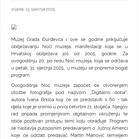
srijeda, 15. siječnja 2025.
Muzej Grada Đurđevca i ove se godine priključuje
obilježavanju Noći muzeja, manifestaciji koja se u
Hrvatskoj obilježava još od 2005. godine. Za
ovogodišnju 20. po redu Noć muzeja, koja se održava
u petak, 31. siječnja 2025., u muzeju se priprema bogat
program.
Ovogodišnja Noć muzeja započet će otvorenjem
izložbe fotografija pod nazivom „Digitalno doba“,
autora Ivana Brkića koji će se predstaviti s 60 - tak
djela koje je snimio u prvoj četvrtini 21. stoljeća. Njegov
rad pripada promjenjivom digitalnom okruženju te
ističe pozitivan pristupu temi koju obrađuje. Program
se nastavlja putopisnim predavanjem o Južnoj Americi
koje će održati predavač Martin Mahović temeljem