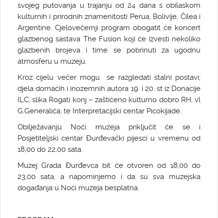
svojeg putovanja u trajanju od 24 dana s obilaskom
kulturnih i prirodnih znamenitosti Perua, Bolivije, Čilea i
Argentine. Cjelovečernji program obogatit će koncert
glazbenog sastava The Fusion koji će izvesti nekoliko
glazbenih brojeva i time se pobrinuti za ugodnu
atmosferu u muzeju.
Kroz cijelu večer mogu se razgledati stalni postavi;
djela domaćih i inozemnih autora 19. i 20. st iz Donacije
ILC, slika Rogati konj – zaštićeno kulturno dobro RH, vl
G.Generalića, te Interpretacijski centar Picokijade.
Obilježavanju Noći muzeja priključit će se i
Posjetiteljski centar Đurđevački pijesci u vremenu od
18,00 do 22,00 sata.
Muzej Grada Đurđevca bit će otvoren od 18,00 do
23,00 sata, a napominjemo i da su sva muzejska
događanja u Noći muzeja besplatna.