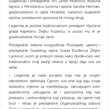
sudjelovali i predsjednik RH Zoran Milanović državna
tajnica u Ministarstvu turizma i sporta Sandra Herman,
gradonačelnici iz cijele Hrvatske, načelnici susjednih
općina, predstavnici sponzora te mnogi drugi.
Legenda je počela tradicionalnom predajom ključeva
grada kapetanu Željku Kožariću, a uručio mu ih je
gradonačelnik Hrvoje Janči.
Predsjednik odbora ovogodišnje Picokijade, ujedno i
predsjednik Gradskog vijeća Grada Đurđevca Željko
Lacković ovom je prilikom rekao kako đurđevčani već
tradicionalno ovaj zadnji vikend u lipnju daju sve od
sebe.
– Legenda je naša povijest koja nas je svojim
identitetom definirala. Cijenim sve one koji daju svoje
slobodno vrijeme za manifestaciju, zahvaljujem svim
pojedincima, udrugama, ali i sponzorima koji nas
podupiru i pokroviteljima koji pokazuju da cijene naš
trud – rekao je predsjednik Organizacijskog odbora