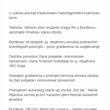
U subotu počinje tradicionalni malonogometni kvartovski
turnir
Taktičko- tehnički zbor oružanih snaga RH u Đurđevcu-
upoznajte Hrvatsku vojsku izbliza
Đurđevac će obilježiti 35. obljetnicu osnutka podravskih
braniteljskih postrojbi – poziv građanima na sudjelovanje
Čestitka povodom Dana pobjede i domovinske
zahvalnosti i Dana hrvatskih branitelja te 31. obljetnice
VRO Oluja
Obavijest građanima o promjeni termina odvoza otpada
na Dan pobjede i domovinske zahvalnosti
Premijerom autorskog stand-up showa „Eto tak.” Marka
Mijaceva završio je prvi Kazališni ljetni festival kazališnih
amatera
Đurđevac Off Grid: Mladi bez granica – tjedan ispunjen