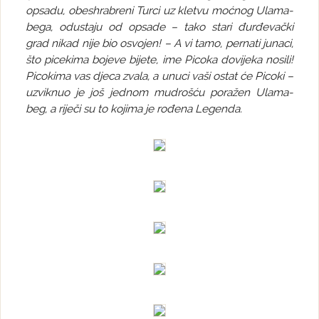
opsadu, obeshrabreni Turci uz kletvu moćnog Ulama-
bega, odustaju od opsade – tako stari đurđevački
grad nikad nije bio osvojen! – A vi tamo, pernati junaci,
što picekima bojeve bijete, ime Picoka dovijeka nosili!
Picokima vas djeca zvala, a unuci vaši ostat će Picoki –
uzviknuo je još jednom mudrošću poražen Ulama-
beg, a riječi
su to kojima je rođena Legenda.