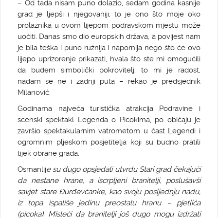
– Od tada nisam puno dolazio, sedam godina kasnije
grad je ljepši i njegovaniji, to je ono što moje oko
prolaznika u ovom lijepom podravskom mjestu može
uočiti. Danas smo dio europskih država, a povijest nam
je bila teška i puno ružnija i napornija nego što će ovo
lijepo uprizorenje prikazati, hvala što ste mi omogućili
da budem simbolički pokrovitelj, to mi je radost,
nadam se ne i zadnji puta – rekao je predsjednik
Milanović.
Godinama najveća turistička atrakcija Podravine i
scenski spektakl Legenda o Picokima, po običaju je
završio spektakularnim vatrometom u čast Legendi i
ogromnim pljeskom posjetitelja koji su budno pratili
tijek obrane grada.
Osmanlij
e su dugo opsjedali utvrdu Stari grad čekajući
da nestane hrane, a iscrpljeni branitelji, poslušavši
savjet stare Đurđevčanke, kao svoju posljednju nadu,
iz topa ispališe jedinu preostalu hranu – pjetlića
(picoka). Misleći da branitelji još dugo mogu izdržati