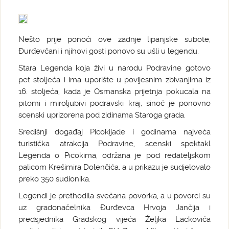
Nešto prije ponoći ove zadnje lipanjske subote,
Đurđevčani i njihovi gosti ponovo su ušli u legendu.
Stara Legenda koja živi u narodu Podravine gotovo
pet stoljeća i ima uporište u povijesnim zbivanjima iz
16. stoljeća, kada je Osmanska prijetnja pokucala na
pitomi i miroljubivi podravski kraj, sinoć je ponovno
scenski uprizorena pod zidinama Staroga grada.
Središnji događaj Picokijade i godinama najveća
turistička atrakcija Podravine, scenski spektakl
Legenda o Picokima, održana je pod redateljskom
palicom Krešimira Dolenčića, a u prikazu je sudjelovalo
preko 350 sudionika.
Legendi je prethodila svečana povorka, a u povorci su
uz gradonačelnika Đurđevca Hrvoja Jančija i
predsjednika Gradskog vijeća Željka Lackovića