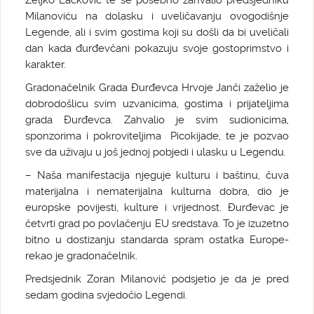
Željko Lacković te se posebno zahvalio predsjedniku
Milanoviću na dolasku i uveličavanju ovogodišnje
Legende, ali i svim gostima koji su došli da bi uveličali
dan kada đurđevčani pokazuju svoje gostoprimstvo i
karakter.
Gradonačelnik Grada Đurđevca Hrvoje Janči zaželio je
dobrodošlicu svim uzvanicima, gostima i prijateljima
grada Đurđevca. Zahvalio je svim sudionicima,
sponzorima i pokroviteljima Picokijade, te je pozvao
sve da uživaju u još jednoj pobjedi i ulasku u Legendu.
– Naša manifestacija njeguje kulturu i baštinu, čuva
materijalna i nematerijalna kulturna dobra, dio je
europske povijesti, kulture i vrijednost. Đurđevac je
četvrti grad po povlačenju EU sredstava. To je izuzetno
bitno u dostizanju standarda spram ostatka Europe-
rekao je gradonačelnik.
Predsjednik Zoran Milanović podsjetio je da je pred
sedam godina svjedočio Legendi.