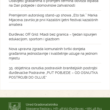
Obavijest građanima o promjeni termina odvoza otpada
na Dan pobjede i domovinske zahvalnosti
Premijerom autorskog stand-up showa „Eto tak.” Marka
Mijaceva završio je prvi Kazališni ljetni festival kazališnih
amatera
Đurđevac Off Grid: Mladi bez granica – tjedan ispunjen
edukacijom, sportom i glazbom
Nova upravna zgrada komunalnih tvrtki donijela
građanima jednostavnije i kvalitetnije usluge na jednom
mjestu
35. obljetnica osnutka podravskih braniteljskih postrojbi
đurđevačke Podravine „PUT POBJEDE – OD OSNUTKA
POSTROJBI DO OLUJE“
Ured Gradonačelnika
Stjepana Radića 1, HR-48350 Đurđevac, +385 48 811