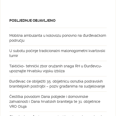
POSLJEDNJE OBJAVLJENO
Mobilna ambulanta u kolovozu ponovno na đurđevačkom
području
U subotu počinje tradicionalni malonogometni kvartovski
turnir
Taktičko- tehnički zbor oružanih snaga RH u Đurđevcu-
upoznajte Hrvatsku vojsku izbliza
Đurđevac će obilježiti 35. obljetnicu osnutka podravskih
braniteljskih postrojbi – poziv građanima na sudjelovanje
Čestitka povodom Dana pobjede i domovinske
zahvalnosti i Dana hrvatskih branitelja te 31. obljetnice
VRO Oluja