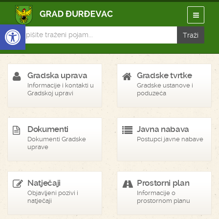
Open toolbar
Gradska uprava
Gradske tvrtke
Informacije i kontakti u
Gradske ustanove i
Gradskoj upravi
poduzeća
Dokumenti
Javna nabava
Dokumenti Gradske
Postupci javne nabave
uprave
Natječaji
Prostorni plan
Objavljeni pozivi i
Informacije o
natječaji
prostornom planu