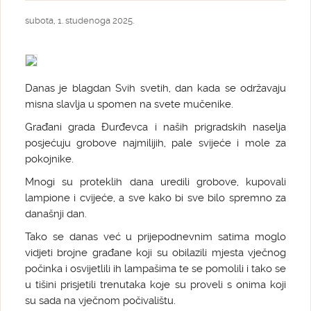
subota, 1. studenoga 2025.
Danas je blagdan Svih svetih, dan kada se održavaju
misna slavlja u spomen na svete mučenike.
Građani grada Đurđevca i naših prigradskih naselja
posjećuju grobove najmilijih, pale svijeće i mole za
pokojnike.
Mnogi su proteklih dana uredili grobove, kupovali
lampione i cvijeće, a sve kako bi sve bilo spremno za
današnji dan.
Tako se danas već u prijepodnevnim satima moglo
vidjeti brojne građane koji su obilazili mjesta vječnog
počinka i osvijetlili ih lampašima te se pomolili i tako se
u tišini prisjetili trenutaka koje su proveli s onima koji
su sada na vječnom počivalištu.