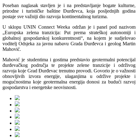
Poseban naglasak stavljen je i na predstavljanje bogate kulturne,
prirodne i turističke baštine Đurđevca, koja posljednjih godina
postaje sve važniji dio razvoja kontinentalnog turizma.
U sklopu UNIN Connect Weeka održan je i panel pod nazivom
„Europska zelena tranzicija: Put prema strateškoj autonomiji i
globalnoj gospodarskoj konkurentnosti“, na kojem je sudjelovao
voditelj Odsjeka za javnu nabavu Grada Đurđevca i geolog Martin
Mahović.
Mahović je studentima i gostima predstavio geotermalni potencijal
đurđevačkog područja te projekte zelene tranzicije i održivog
razvoja koje Grad Đurđevac trenutno provodi. Govorio je o važnosti
obnovljivih izvora energije, ulaganjima u održive projekte i
mogućnostima koje geotermalna energija donosi za budući razvoj
gospodarstva i energetske neovisnosti.