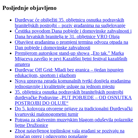
Posljednje objavljeno
Đurđevac će obilježiti 35. obljetnicu osnutka podravskih
braniteljskih postrojbi – poziv građanima na sudjelovanje
Čestitka povodom Dana pobjede i domovinske zahvalnosti i
Dana hrvatskih branitelja te 31. obljetnice VRO Oluja
Obavijest građanima o promjeni termina odvoza otpada na
Dan pobjede i domovinske zahvalnosti
Premijerom autorskog stand-up showa „Eto tak.” Marka
Mijaceva završio je prvi Kazališni ljetni festival kazališnih
amatera
Đurđevac Off Grid: Mladi bez granica – tjedan ispunjen
edukacijom, sportom i glazbom
Nova upravna zgrada komunalnih tvrtki donijela građanima
jednostavnije i kvalitetnije usluge na jednom mjestu
35. obljetnica osnutka podravskih braniteljskih postrojbi
đurđevačke Podravine „PUT POBJEDE – OD OSNUTKA
POSTROJBI DO OLUJE“
Do 5. kolovoza otvorene prijave za tradicionalni Đurđevački
kvartovski malonogometni turnir
Potraga za skrivenim muzejskim blagom oduševila polaznike
ljetne Družionice
Zbog najavljenog toplinskog vala građani se pozivaju na
pojačan oprez i odgovorno ponašanje