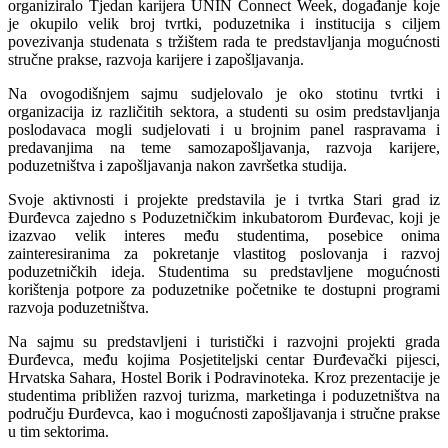
organiziralo Tjedan karijera UNIN Connect Week, događanje koje
je okupilo velik broj tvrtki, poduzetnika i institucija s ciljem
povezivanja studenata s tržištem rada te predstavljanja mogućnosti
stručne prakse, razvoja karijere i zapošljavanja.
Na ovogodišnjem sajmu sudjelovalo je oko stotinu tvrtki i
organizacija iz različitih sektora, a studenti su osim predstavljanja
poslodavaca mogli sudjelovati i u brojnim panel raspravama i
predavanjima na teme samozapošljavanja, razvoja karijere,
poduzetništva i zapošljavanja nakon završetka studija.
Svoje aktivnosti i projekte predstavila je i tvrtka Stari grad iz
Đurđevca zajedno s Poduzetničkim inkubatorom Đurđevac, koji je
izazvao velik interes među studentima, posebice onima
zainteresiranima za pokretanje vlastitog poslovanja i razvoj
poduzetničkih ideja. Studentima su predstavljene mogućnosti
korištenja potpore za poduzetnike početnike te dostupni programi
razvoja poduzetništva.
Na sajmu su predstavljeni i turistički i razvojni projekti grada
Đurđevca, među kojima Posjetiteljski centar Đurđevački pijesci,
Hrvatska Sahara, Hostel Borik i Podravinoteka. Kroz prezentacije je
studentima približen razvoj turizma, marketinga i poduzetništva na
području Đurđevca, kao i mogućnosti zapošljavanja i stručne prakse
u tim sektorima.