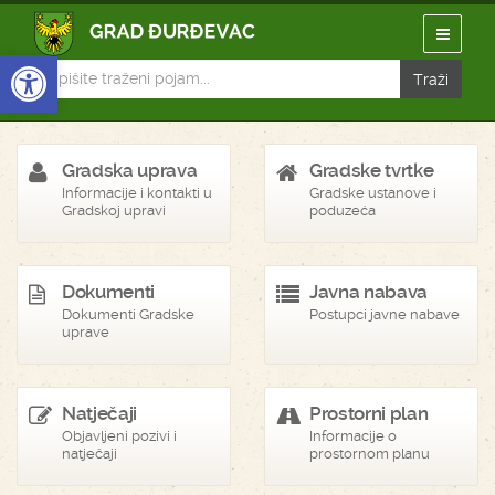
Open toolbar
Gradska uprava
Gradske tvrtke
Informacije i kontakti u
Gradske ustanove i
Gradskoj upravi
poduzeća
Dokumenti
Javna nabava
Dokumenti Gradske
Postupci javne nabave
uprave
Natječaji
Prostorni plan
Objavljeni pozivi i
Informacije o
natječaji
prostornom planu