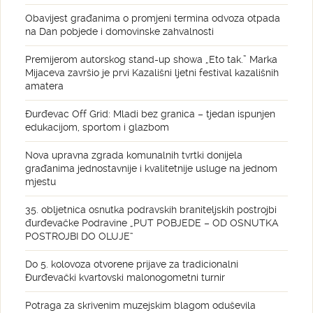
Obavijest građanima o promjeni termina odvoza otpada
na Dan pobjede i domovinske zahvalnosti
Premijerom autorskog stand-up showa „Eto tak.” Marka
Mijaceva završio je prvi Kazališni ljetni festival kazališnih
amatera
Đurđevac Off Grid: Mladi bez granica – tjedan ispunjen
edukacijom, sportom i glazbom
Nova upravna zgrada komunalnih tvrtki donijela
građanima jednostavnije i kvalitetnije usluge na jednom
mjestu
35. obljetnica osnutka podravskih braniteljskih postrojbi
đurđevačke Podravine „PUT POBJEDE – OD OSNUTKA
POSTROJBI DO OLUJE“
Do 5. kolovoza otvorene prijave za tradicionalni
Đurđevački kvartovski malonogometni turnir
Potraga za skrivenim muzejskim blagom oduševila