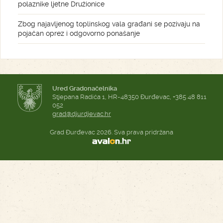
polaznike ljetne Družionice
Zbog najavljenog toplinskog vala građani se pozivaju na
pojačan oprez i odgovorno ponašanje
Ured Gradonačelnika
Stjepana Radića 1, HR-48350 Đurđevac, +385 48 811
052
grad@djurdjevac.hr
Grad Đurđevac 2026. Sva prava pridržana