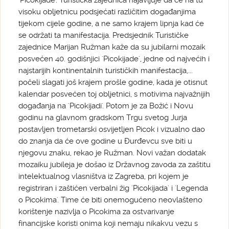
'Picokijade'. Turistička zajednica najavljuje da će na tu
visoku obljetnicu podsjećati različitim događanjima
tijekom cijele godine, a ne samo krajem lipnja kad će
se održati ta manifestacija. Predsjednik Turističke
zajednice Marijan Ružman kaže da su jubilarni mozaik
posvećen 40. godišnjici 'Picokijade', jedne od najvećih i
najstarijih kontinentalnih turističkih manifestacija,...
počeli slagati još krajem prošle godine, kada je otisnut
kalendar posvećen toj obljetnici, s motivima najvažnijih
događanja na 'Picokijadi'. Potom je za Božić i Novu
godinu na glavnom gradskom Trgu svetog Jurja
postavljen trometarski osvijetljen Picok i vizualno dao
do znanja da će ove godine u Đurđevcu sve biti u
njegovu znaku, rekao je Ružman. Novi važan dodatak
mozaiku jubileja je došao iz Državnog zavoda za zaštitu
intelektualnog vlasništva iz Zagreba, pri kojem je
registriran i zaštićen verbalni žig 'Picokijada' i 'Legenda
o Picokima'. Time će biti onemogućeno neovlašteno
korištenje nazivlja o Picokima za ostvarivanje
financijske koristi onima koji nemaju nikakvu vezu s