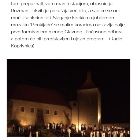
tom prepoznatljivom manifestacijom, objasnio je
Ružman. Takvih je pokušaja već bilo, a sad će se oni
moći i sankcionirati. Slaganje kockica u jubilarnom
mozaiku 'Picokijade' se malim koracima nastavlja dalje,
prvo formiranjem njenog Glavnog i Počasnog odbora,
a potom će biti predstavljen i njezin program. (Radio
Koprivnica)