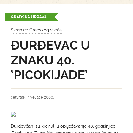
GRADSKA UPRAVA
Sjednice Gradskog vijeća
ĐURĐEVAC U
ZNAKU 40.
‘PICOKIJADE’
četvrtak, 7. veljače 2008.
Đurđevčani su krenuli u obilježavanje 40. godišnjice