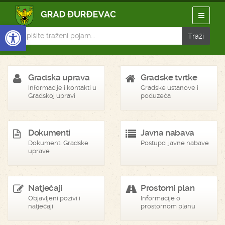
Open toolbar
Gradska uprava
Gradske tvrtke
Informacije i kontakti u
Gradske ustanove i
Gradskoj upravi
poduzeća
Dokumenti
Javna nabava
Dokumenti Gradske
Postupci javne nabave
uprave
Natječaji
Prostorni plan
Objavljeni pozivi i
Informacije o
natječaji
prostornom planu