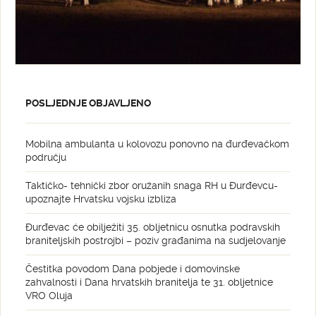
POSLJEDNJE OBJAVLJENO
Mobilna ambulanta u kolovozu ponovno na đurđevačkom
području
Taktičko- tehnički zbor oružanih snaga RH u Đurđevcu-
upoznajte Hrvatsku vojsku izbliza
Đurđevac će obilježiti 35. obljetnicu osnutka podravskih
braniteljskih postrojbi – poziv građanima na sudjelovanje
Čestitka povodom Dana pobjede i domovinske
zahvalnosti i Dana hrvatskih branitelja te 31. obljetnice
VRO Oluja