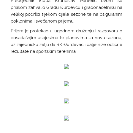
Predsjednik kluba Krunoslav Pantelić ovom se
prilikom zahvalio Gradu Đurđevcu i gradonačelniku na
velikoj podršci tijekom cijele sezone te na osiguranim
poklonima i svečanom prijemu.
Prijem je protekao u ugodnom druženju i razgovoru o
dosadašnjim uspjesima te planovima za novu sezonu,
uz zajedničku želju da RK Đurđevac i dalje niže odlične
rezultate na sportskim terenima.