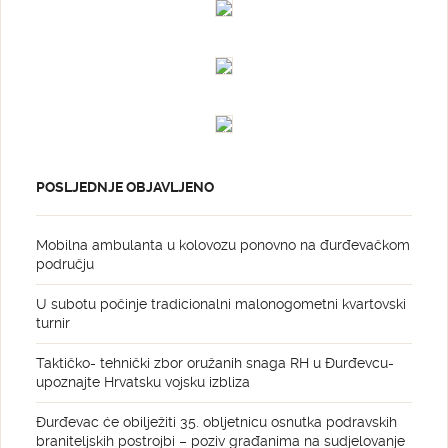
POSLJEDNJE OBJAVLJENO
Mobilna ambulanta u kolovozu ponovno na đurđevačkom
području
U subotu počinje tradicionalni malonogometni kvartovski
turnir
Taktičko- tehnički zbor oružanih snaga RH u Đurđevcu-
upoznajte Hrvatsku vojsku izbliza
Đurđevac će obilježiti 35. obljetnicu osnutka podravskih
braniteljskih postrojbi – poziv građanima na sudjelovanje