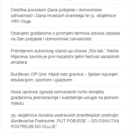
Čestitka povodom Dana pobjede i domovinske
zahvalnosti i Dana hrvatskih branitelja te 31. obljetnice
VRO Oluja
Obavijest građanima o promjeni termina odvoza otpada
na Dan pobjede i domovinske zahvalnosti
Premijerom autorskog stand-up showa „Eto tak.” Marka
Mijaceva završio je prvi Kazališni ljetni festival kazališnih
amatera
Đurđevac Off Grid: Mladi bez granica – tjedan ispunjen
edukacijom, sportom i glazbom
Nova upravna zgrada komunalnih tvrtki donijela
građanima jednostavnije i kvalitetnije usluge na jednom
mjestu
35. obljetnica osnutka podravskih braniteljskih postrojbi
đurđevačke Podravine „PUT POBJEDE – OD OSNUTKA
POSTROJBI DO OLUJE“