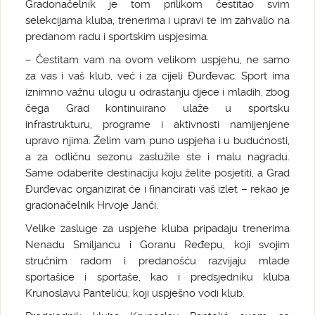
Gradonačelnik je tom prilikom čestitao svim
selekcijama kluba, trenerima i upravi te im zahvalio na
predanom radu i sportskim uspjesima.
– Čestitam vam na ovom velikom uspjehu, ne samo
za vas i vaš klub, već i za cijeli Đurđevac. Sport ima
iznimno važnu ulogu u odrastanju djece i mladih, zbog
čega Grad kontinuirano ulaže u sportsku
infrastrukturu, programe i aktivnosti namijenjene
upravo njima. Želim vam puno uspjeha i u budućnosti,
a za odličnu sezonu zaslužile ste i malu nagradu.
Same odaberite destinaciju koju želite posjetiti, a Grad
Đurđevac organizirat će i financirati vaš izlet – rekao je
gradonačelnik Hrvoje Janči.
Velike zasluge za uspjehe kluba pripadaju trenerima
Nenadu Smiljancu i Goranu Ređepu, koji svojim
stručnim radom i predanošću razvijaju mlade
sportašice i sportaše, kao i predsjedniku kluba
Krunoslavu Panteliću, koji uspješno vodi klub.