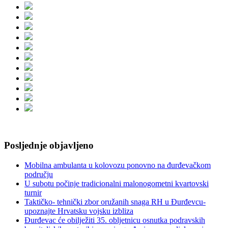
Posljednje objavljeno
Mobilna ambulanta u kolovozu ponovno na đurđevačkom
području
U subotu počinje tradicionalni malonogometni kvartovski
turnir
Taktičko- tehnički zbor oružanih snaga RH u Đurđevcu-
upoznajte Hrvatsku vojsku izbliza
Đurđevac će obilježiti 35. obljetnicu osnutka podravskih