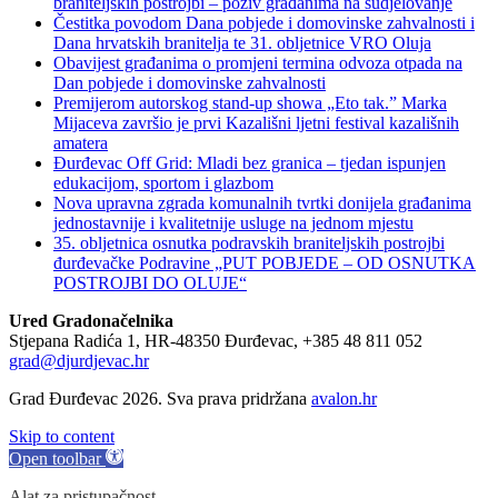
braniteljskih postrojbi – poziv građanima na sudjelovanje
Čestitka povodom Dana pobjede i domovinske zahvalnosti i
Dana hrvatskih branitelja te 31. obljetnice VRO Oluja
Obavijest građanima o promjeni termina odvoza otpada na
Dan pobjede i domovinske zahvalnosti
Premijerom autorskog stand-up showa „Eto tak.” Marka
Mijaceva završio je prvi Kazališni ljetni festival kazališnih
amatera
Đurđevac Off Grid: Mladi bez granica – tjedan ispunjen
edukacijom, sportom i glazbom
Nova upravna zgrada komunalnih tvrtki donijela građanima
jednostavnije i kvalitetnije usluge na jednom mjestu
35. obljetnica osnutka podravskih braniteljskih postrojbi
đurđevačke Podravine „PUT POBJEDE – OD OSNUTKA
POSTROJBI DO OLUJE“
Ured Gradonačelnika
Stjepana Radića 1, HR-48350 Đurđevac, +385 48 811 052
grad@djurdjevac.hr
Grad Đurđevac 2026. Sva prava pridržana
avalon.hr
Skip to content
Open toolbar
Alat za pristupačnost