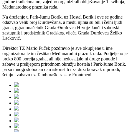
godine tradicionalno, zajedno organizirali obilježavanje 1. svibnja,
Međunarodnog praznika rada.
Na druženje u Park-šumu Borik, uz Hostel Borik i ove se godine
odazvao velik broj Đurđevčana, a među njima su bili i čelni ljudi
grada, ggradonačelnik Grada Đurđevca Hrvoje Janči i saborski
zastupnik i predsjednik Gradskog vijeća Grada Đurđevca Željko
Lacković.
Direktor TZ Mario Fuček pozdravio je sve okupljene u ime
organizatora te im čestitao Međunarodni praznik rada. Podjeljeno je
preko 800 porcija graha, ali nije nedostajalo ni druge ponude i
zabave u prelijepom prirodnom okružju hostela i Park-šume Borik,
pa su mnogi slobodan dan iskoristili i za duži boravak u prirodi,
šetnju i zabavu uz Tamburaški sastav Frontmeni.