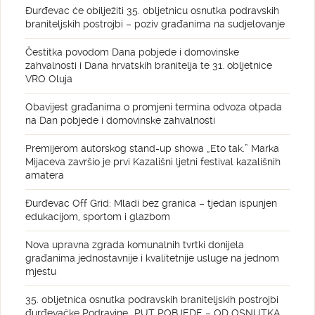
Đurđevac će obilježiti 35. obljetnicu osnutka podravskih
braniteljskih postrojbi – poziv građanima na sudjelovanje
Čestitka povodom Dana pobjede i domovinske
zahvalnosti i Dana hrvatskih branitelja te 31. obljetnice
VRO Oluja
Obavijest građanima o promjeni termina odvoza otpada
na Dan pobjede i domovinske zahvalnosti
Premijerom autorskog stand-up showa „Eto tak.” Marka
Mijaceva završio je prvi Kazališni ljetni festival kazališnih
amatera
Đurđevac Off Grid: Mladi bez granica – tjedan ispunjen
edukacijom, sportom i glazbom
Nova upravna zgrada komunalnih tvrtki donijela
građanima jednostavnije i kvalitetnije usluge na jednom
mjestu
35. obljetnica osnutka podravskih braniteljskih postrojbi
đurđevačke Podravine „PUT POBJEDE – OD OSNUTKA