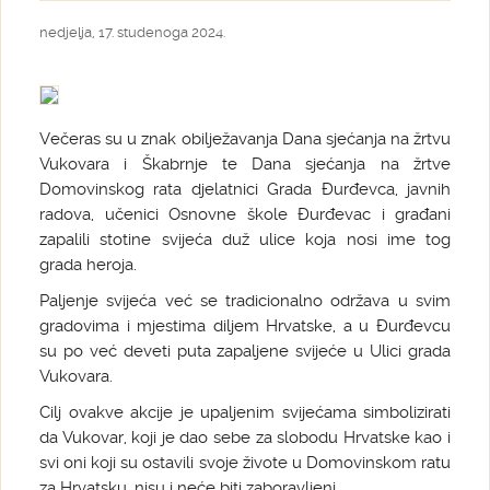
nedjelja, 17. studenoga 2024.
Večeras su u znak obilježavanja Dana sjećanja na žrtvu
Vukovara i Škabrnje te Dana sjećanja na žrtve
Domovinskog rata djelatnici Grada Đurđevca, javnih
radova, učenici Osnovne škole Đurđevac i građani
zapalili stotine svijeća duž ulice koja nosi ime tog
grada heroja.
Paljenje svijeća već se tradicionalno održava u svim
gradovima i mjestima diljem Hrvatske, a u Đurđevcu
su po već deveti puta zapaljene svijeće u Ulici grada
Vukovara.
Cilj ovakve akcije je upaljenim svijećama simbolizirati
da Vukovar, koji je dao sebe za slobodu Hrvatske kao i
svi oni koji su ostavili svoje živote u Domovinskom ratu
za Hrvatsku, nisu i neće biti zaboravljeni.