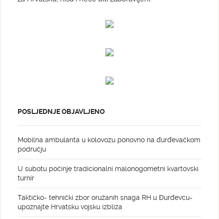
POSLJEDNJE OBJAVLJENO
Mobilna ambulanta u kolovozu ponovno na đurđevačkom
području
U subotu počinje tradicionalni malonogometni kvartovski
turnir
Taktičko- tehnički zbor oružanih snaga RH u Đurđevcu-
upoznajte Hrvatsku vojsku izbliza