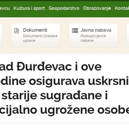
evcu
Kultura i sport
Gospodarstvo
Obrazovanje
Kontak
Dokumenti
Javna nabava
Dokumenti Gradske
Postupci javne
uprave
nabave
ad Đurđevac i ove
dine osigurava uskrsn
 starije sugrađane i
cijalno ugrožene osob