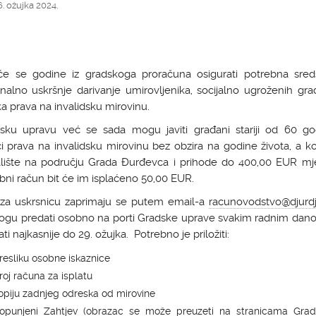
6. ožujka 2024.
će se godine iz gradskoga proračuna osigurati potrebna sred
onalno uskršnje darivanje umirovljenika, socijalno ugroženih gr
ka prava na invalidsku mirovinu.
sku upravu već se sada mogu javiti građani stariji od 60 go
ci prava na invalidsku mirovinu bez obzira na godine života, a ko
alište na području Grada Đurđevca i prihode do 400,00 EUR mj
ni račun bit će im isplaćeno 50,00 EUR.
e za uskrsnicu zaprimaju se putem email-a
racunovodstvo@djurdj
 mogu predati osobno na porti Gradske uprave svakim radnim dan
ati najkasnije do 29. ožujka. Potrebno je priložiti:
resliku osobne iskaznice
roj računa za isplatu
opiju zadnjeg odreska od mirovine
opunjeni Zahtjev (obrazac se može preuzeti na stranicama Grad