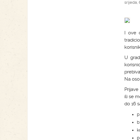
srijeda, 
I ove 
tradici
korisni
U grad
korisni
prebiv
Na osob
Prijav
ili se
do 16 s
p
b
k
p