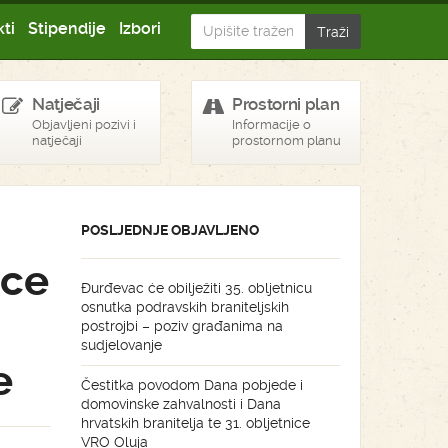
ti
Stipendije
Izbori
Natječaji
Prostorni plan
Objavljeni pozivi i
Informacije o
natječaji
prostornom planu
POSLJEDNJE OBJAVLJENO
ice
Đurđevac će obilježiti 35. obljetnicu
osnutka podravskih braniteljskih
postrojbi – poziv građanima na
sudjelovanje
e
Čestitka povodom Dana pobjede i
domovinske zahvalnosti i Dana
hrvatskih branitelja te 31. obljetnice
VRO Oluja