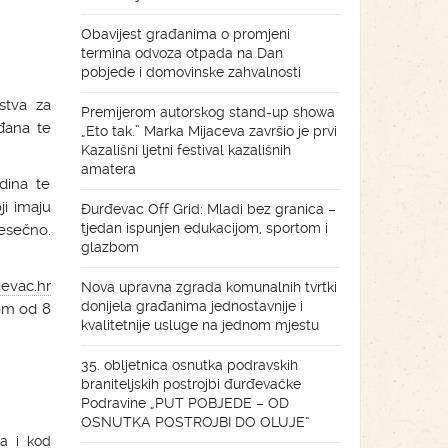
Obavijest građanima o promjeni
termina odvoza otpada na Dan
pobjede i domovinske zahvalnosti
stva za
Premijerom autorskog stand-up showa
ađana te
„Eto tak.” Marka Mijaceva završio je prvi
Kazališni ljetni festival kazališnih
amatera
dina te
ji imaju
Đurđevac Off Grid: Mladi bez granica –
tjedan ispunjen edukacijom, sportom i
esečno.
glazbom
evac.hr
Nova upravna zgrada komunalnih tvrtki
donijela građanima jednostavnije i
om od 8
kvalitetnije usluge na jednom mjestu
35. obljetnica osnutka podravskih
braniteljskih postrojbi đurđevačke
Podravine „PUT POBJEDE – OD
OSNUTKA POSTROJBI DO OLUJE“
a i kod