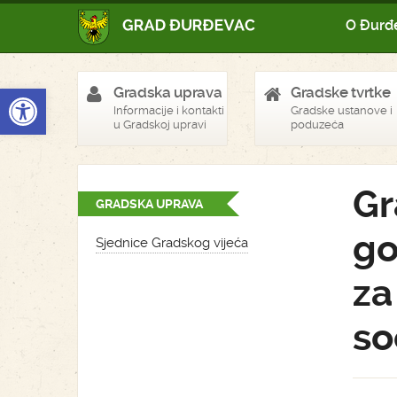
O Đurđ
Open toolbar
Gradska uprava
Gradske tvrtke
Informacije i kontakti
Gradske ustanove i
u Gradskoj upravi
poduzeća
Gr
GRADSKA UPRAVA
go
Sjednice Gradskog vijeća
za
so