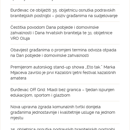
Đurđevac će obilježiti 35. obljetnicu osnutka podravskih
braniteljskih postrojbi – poziv građanima na sudjelovanje
Čestitka povodom Dana pobjede i domovinske
zahvalnosti i Dana hrvatskih branitelja te 31. obljetnice
VRO Oluja
Obavijest građanima o promjeni termina odvoza otpada
na Dan pobjede i domovinske zahvalnosti
Premijerom autorskog stand-up showa „Eto tak.” Marka
Mijaceva završio je prvi Kazališni ljetni festival kazališnih
amatera
Đurđevac Off Grid: Mladi bez granica – tjedan ispunjen
edukacijom, sportom i glazbom
Nova upravna zgrada komunalnih tvrtki donijela
građanima jednostavnije i kvalitetnije usluge na jednom
mjestu
35. obljetnica osnutka podravskih braniteljskih postrojbi