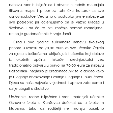
nabavu radnih bilježnica i obveznih radnih materijala
(likovna mapa i pribor za tehničku kulturu) za sve
osnovnoškolce. Već smo u postupku javne nabave za
sve potrebno jer ocjenjujemo da je važno ulagati u
školstvo i da će to biti značaja pomoć roditeljima-
rekao je gradonačelnik Hrvoje Janči.
- Grad i ove godine sufinancira nabavu školskog
pribora u iznosu od 70,00 eura za sve učenike Odjela
za djecu s teškoćama, uključujući i učenike koji dolaze
iz okolnih općina. Također, srednjoškolci već
tradicionalno ostvaruju pravo na 70,00 eura za nabavu
udžbenika- naglasio je gradonačelnik te je dodao kako
je ulaganje obrazovanje i znanje ulaganje u budućnost.
Djeca su naša najveća vrijednost i upravo zato ćemo i
dalje ulagati u školstvo.
Udžbenici, radne bilježnice i radni materijali učenike
Osnovne škole u Đurđevcu dočekat će u školskim
klupama, tako da roditelji ne moraju posebno