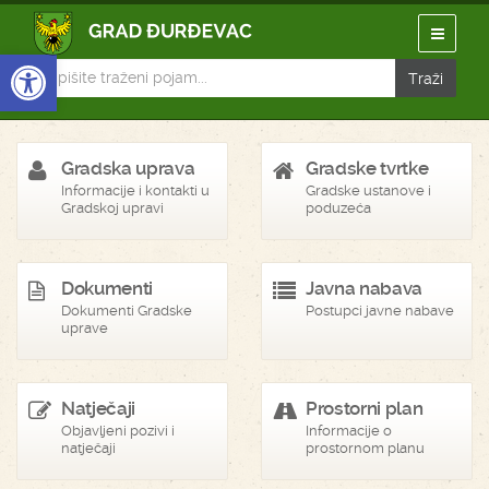
Open toolbar
Gradska uprava
Gradske tvrtke
Informacije i kontakti u
Gradske ustanove i
Gradskoj upravi
poduzeća
Dokumenti
Javna nabava
Dokumenti Gradske
Postupci javne nabave
uprave
Natječaji
Prostorni plan
Objavljeni pozivi i
Informacije o
natječaji
prostornom planu