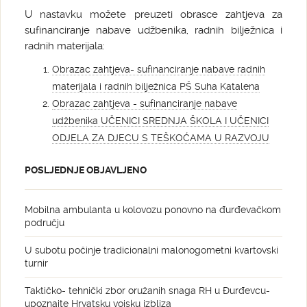
U nastavku možete preuzeti obrasce zahtjeva za
sufinanciranje nabave udžbenika, radnih bilježnica i
radnih materijala:
Obrazac zahtjeva- sufinanciranje nabave radnih
materijala i radnih bilježnica PŠ Suha Katalena
Obrazac zahtjeva - sufinanciranje nabave
udžbenika UČENICI SREDNJA ŠKOLA I UČENICI
ODJELA ZA DJECU S TEŠKOĆAMA U RAZVOJU
POSLJEDNJE OBJAVLJENO
Mobilna ambulanta u kolovozu ponovno na đurđevačkom
području
U subotu počinje tradicionalni malonogometni kvartovski
turnir
Taktičko- tehnički zbor oružanih snaga RH u Đurđevcu-
upoznajte Hrvatsku vojsku izbliza