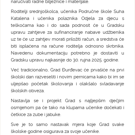
naručivati radne bilježnice i materijale.
Roditelji srednjoškolca, učenika Područne škole Suha
Katalena i učenika polaznika Odjela za djecu s
teškoćama kao i do sada podnosit će u Gradsku
upravu zahtjeve za sufinanciranje nabave udžbenika
uz te će uz zahtjev morati priložiti račun, a sredstva će
biti isplaćena na račune roditelja odnosno skrbnika.
Navedenu dokumentaciju potrebno je dostaviti u
Gradsku upravu najkasnije do 30. rujna 2025. godine.
Već tradicionalno, Grad Đurđevac će prvašiće na prvi
školski dan razveseliti i novim pernicama kako bi im se
uljepšao početak školovanja i olakšalo svladavanje
školskih obveza.
Nastavlja se i projekt Grad s najljepšim dječjim
osmijehom pa će tako na klupama učenike dočekati i
četkice za zube i jabuke.
Sve je to samo nastavak mjera koje Grad svake
školske godine osigurava za svoje učenike.