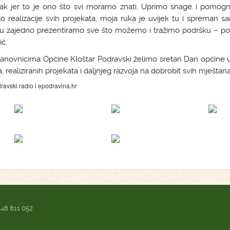
učak jer to je ono što svi moramo znati. Uprimo snage i pomog
 realizacije svih projekata, moja ruka je uvijek tu i spreman 
u zajedno prezentiramo sve što možemo i tražimo podršku – por
ć.
tanovnicima Općine Kloštar Podravski želimo sretan Dan općine 
, realiziranih projekata i daljnjeg razvoja na dobrobit svih mještana
ravski radio i epodravina.hr
 48 811 052