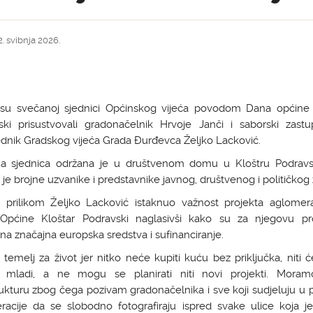
2. svibnja 2026.
su svečanoj sjednici Općinskog vijeća povodom Dana općine 
ski prisustvovali gradonačelnik Hrvoje Janči i saborski zastu
dnik Gradskog vijeća Grada Đurđevca Željko Lacković.
a sjednica održana je u društvenom domu u Kloštru Podrav
 je brojne uzvanike i predstavnike javnog, društvenog i političkog 
 prilikom Željko Lacković istaknuo važnost projekta aglomera
 Općine Kloštar Podravski naglasivši kako su za njegovu p
na značajna europska sredstva i sufinanciranje.
 temelj za život jer nitko neće kupiti kuću bez priključka, niti 
ti mladi, a ne mogu se planirati niti novi projekti. Moram
rukturu zbog čega pozivam gradonačelnika i sve koji sudjeluju u 
racije da se slobodno fotografiraju ispred svake ulice koja je