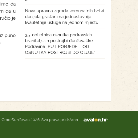
nimo da
sam da u
Nova upravna zgrada komunalnih tvrtki
donijela građanima jednostavnije i
učio je
kvalitetnije usluge na jednom mjestu
35. obljetnica osnutka podravskih
uz puno
braniteljskih postrojbi đurđevačke
.
Podravine „PUT POBJEDE – OD
OSNUTKA POSTROJBI DO OLUJE“
Grad Đurđevac 2026. Sva prava pridržana