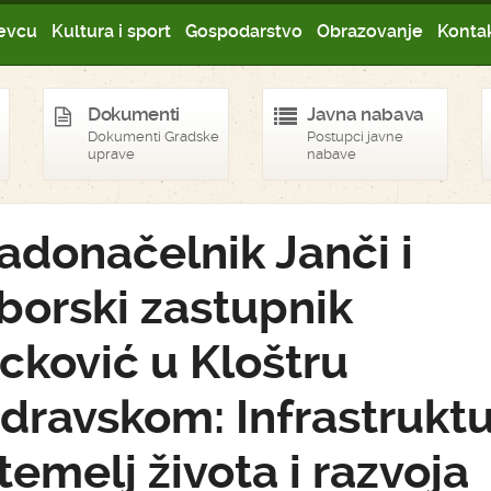
evcu
Kultura i sport
Gospodarstvo
Obrazovanje
Kontak
Dokumenti
Javna nabava
Dokumenti Gradske
Postupci javne
uprave
nabave
adonačelnik Janči i
borski zastupnik
cković u Kloštru
dravskom: Infrastrukt
 temelj života i razvoja