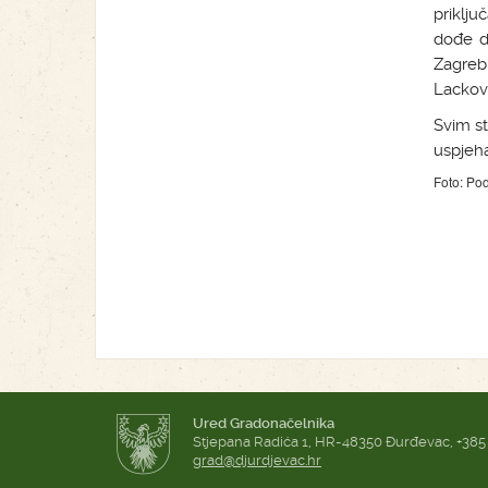
priklj
dođe do
Zagreb
Lackovi
Svim s
uspjeha
Foto: Pod
Ured Gradonačelnika
Stjepana Radića 1, HR-48350 Đurđevac, +385
grad@djurdjevac.hr