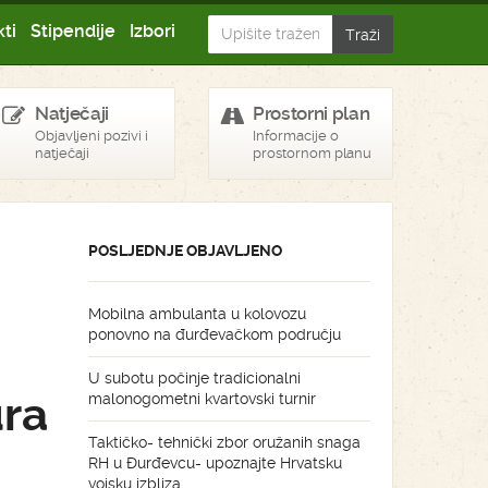
ti
Stipendije
Izbori
Natječaji
Prostorni plan
Objavljeni pozivi i
Informacije o
natječaji
prostornom planu
POSLJEDNJE OBJAVLJENO
Mobilna ambulanta u kolovozu
ponovno na đurđevačkom području
U subotu počinje tradicionalni
ura
malonogometni kvartovski turnir
Taktičko- tehnički zbor oružanih snaga
RH u Đurđevcu- upoznajte Hrvatsku
vojsku izbliza