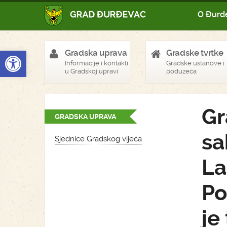
O Đurđ
Open toolbar
Gradska uprava
Gradske tvrtke
Informacije i kontakti
Gradske ustanove i
u Gradskoj upravi
poduzeća
Gr
GRADSKA UPRAVA
sa
Sjednice Gradskog vijeća
La
Po
je