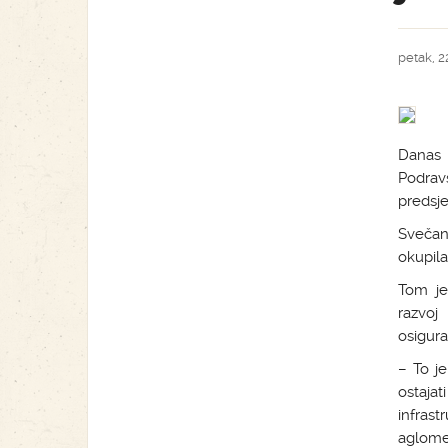
petak, 2
Danas 
Podrav
predsje
Svečan
okupila
Tom je
razvoj
osigura
– To je
ostaja
infrast
aglome