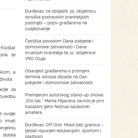
Đurđevac će obilježiti 35. obljetnicu
osnutka podravskih braniteljskih
postrojbi – poziv građanima na
sudjelovanje
Čestitka povodom Dana pobjede i
domovinske zahvalnosti i Dana
Kloštar
hrvatskih branitelja te 31. obljetnice
pnik te
VRO Oluja
Obavijest građanima o promjeni
skom, a
termina odvoza otpada na Dan
života.
pobjede i domovinske zahvalnosti
cije za
Premijerom autorskog stand-up showa
rovedbu
„Eto tak.” Marka Mijaceva završio je prvi
Kazališni ljetni festival kazališnih
amatera
će ovdje
o imati
Đurđevac Off Grid: Mladi bez granica –
projektu
tjedan ispunjen edukacijom, sportom i
 dobila
glazbom