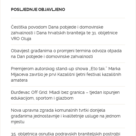
POSLJEDNJE OBJAVLJENO
Čestitka povodom Dana pobjede i domovinske
zahvalnosti i Dana hrvatskih branitelja te 31. obljetnice
VRO Oluja
Obavijest građanima o promjeni termina odvoza otpada
na Dan pobjede i domovinske zahvalnosti
Premijerom autorskog stand-up showa „Eto tak.” Marka
Mijaceva završio je prvi Kazališni ljetni festival kazališnih
amatera
Đurđevac Off Grid: Mladi bez granica – tjedan ispunjen
edukacijom, sportom i glazbom
Nova upravna zgrada komunalnih tvrtki donijela
građanima jednostavnije i kvalitetnije usluge na jednom
mjestu
35. obljetnica osnutka podravskih braniteljskih postrojbi