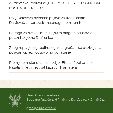
đurđevačke Podravine „PUT POBJEDE – OD OSNUTKA
POSTROJBI DO OLUJE“
Do 5. kolovoza otvorene prijave za tradicionalni
Đurđevački kvartovski malonogometni turnir
Potraga za skrivenim muzejskim blagom oduševila
polaznike ljetne Družionice
Zbog najavljenog toplinskog vala građani se pozivaju na
pojačan oprez i odgovorno ponašanje
Premijerom stand up komedije „Eto tak.” zatvara se 1.
Kazališni ljetni festival kazališnih amatera
Ured Gradonačelnika
Stjepana Radića 1, HR-48350 Đurđevac, +385 48 811
052
grad@djurdjevac.hr