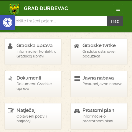
Open toolbar
Gradska uprava
Gradske tvrtke
Informacije i kontakti u
Gradske ustanove i
Gradskoj upravi
poduzeća
Dokumenti
Javna nabava
Dokumenti Gradske
Postupci javne nabave
uprave
Natječaji
Prostorni plan
Objavljeni pozivi i
Informacije o
natječaji
prostornom planu