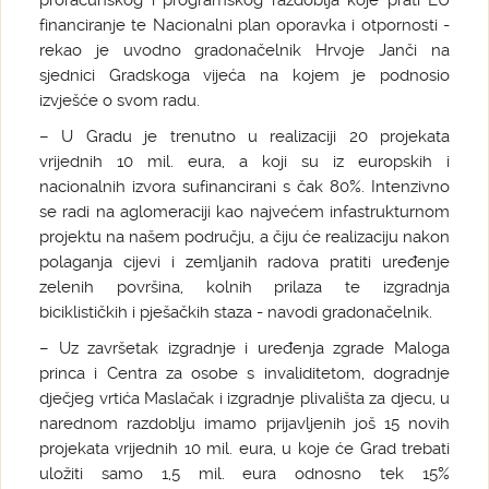
proračunskog i programskog razdoblja koje prati EU
financiranje te Nacionalni plan oporavka i otpornosti -
rekao je uvodno gradonačelnik Hrvoje Janči na
sjednici Gradskoga vijeća na kojem je podnosio
izvješće o svom radu.
– U Gradu je trenutno u realizaciji 20 projekata
vrijednih 10 mil. eura, a koji su iz europskih i
nacionalnih izvora sufinancirani s čak 80%. Intenzivno
se radi na aglomeraciji kao najvećem infastrukturnom
projektu na našem području, a čiju će realizaciju nakon
polaganja cijevi i zemljanih radova pratiti uređenje
zelenih površina, kolnih prilaza te izgradnja
biciklističkih i pješačkih staza - navodi gradonačelnik.
– Uz završetak izgradnje i uređenja zgrade Maloga
princa i Centra za osobe s invaliditetom, dogradnje
dječjeg vrtića Maslačak i izgradnje plivališta za djecu, u
narednom razdoblju imamo prijavljenih još 15 novih
projekata vrijednih 10 mil. eura, u koje će Grad trebati
uložiti samo 1,5 mil. eura odnosno tek 15%