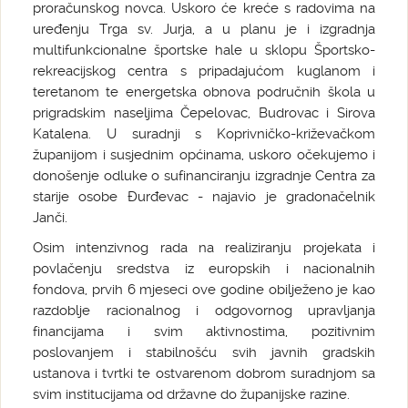
proračunskog novca. Uskoro će kreće s radovima na
uređenju Trga sv. Jurja, a u planu je i izgradnja
multifunkcionalne športske hale u sklopu Športsko-
rekreacijskog centra s pripadajućom kuglanom i
teretanom te energetska obnova područnih škola u
prigradskim naseljima Čepelovac, Budrovac i Sirova
Katalena. U suradnji s Koprivničko-križevačkom
županijom i susjednim općinama, uskoro očekujemo i
donošenje odluke o sufinanciranju izgradnje Centra za
starije osobe Đurđevac - najavio je gradonačelnik
Janči.
Osim intenzivnog rada na realiziranju projekata i
povlačenju sredstva iz europskih i nacionalnih
fondova, prvih 6 mjeseci ove godine obilježeno je kao
razdoblje racionalnog i odgovornog upravljanja
financijama i svim aktivnostima, pozitivnim
poslovanjem i stabilnošću svih javnih gradskih
ustanova i tvrtki te ostvarenom dobrom suradnjom sa
svim institucijama od državne do županijske razine.